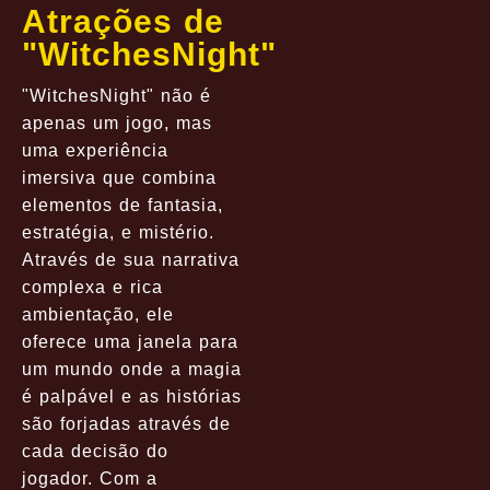
Atrações de
"WitchesNight"
"WitchesNight" não é
apenas um jogo, mas
uma experiência
imersiva que combina
elementos de fantasia,
estratégia, e mistério.
Através de sua narrativa
complexa e rica
ambientação, ele
oferece uma janela para
um mundo onde a magia
é palpável e as histórias
são forjadas através de
cada decisão do
jogador. Com a