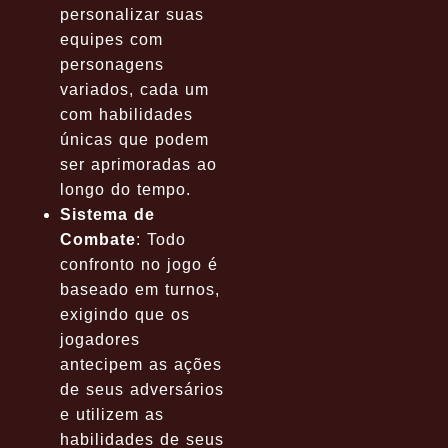
personalizar suas
equipes com
personagens
variados, cada um
com habilidades
únicas que podem
ser aprimoradas ao
longo do tempo.
Sistema de
Combate
: Todo
confronto no jogo é
baseado em turnos,
exigindo que os
jogadores
antecipem as ações
de seus adversários
e utilizem as
habilidades de seus