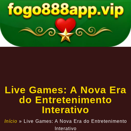
Live Games: A Nova Era
do Entretenimento
Interativo
Início
»
Live Games: A Nova Era do Entretenimento
Interativo