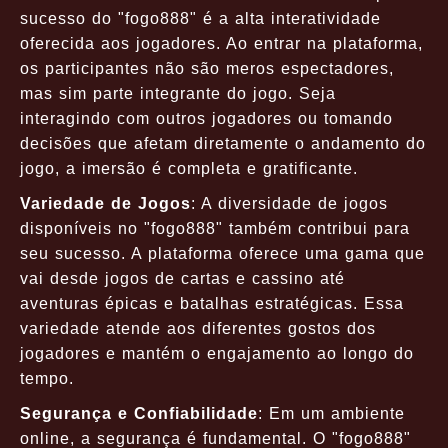
sucesso do "fogo888" é a alta interatividade
oferecida aos jogadores. Ao entrar na plataforma,
os participantes não são meros espectadores,
mas sim parte integrante do jogo. Seja
interagindo com outros jogadores ou tomando
decisões que afetam diretamente o andamento do
jogo, a imersão é completa e gratificante.
Variedade de Jogos
: A diversidade de jogos
disponíveis no "fogo888" também contribui para
seu sucesso. A plataforma oferece uma gama que
vai desde jogos de cartas e cassino até
aventuras épicas e batalhas estratégicas. Essa
variedade atende aos diferentes gostos dos
jogadores e mantém o engajamento ao longo do
tempo.
Segurança e Confiabilidade
: Em um ambiente
online, a segurança é fundamental. O "fogo888"