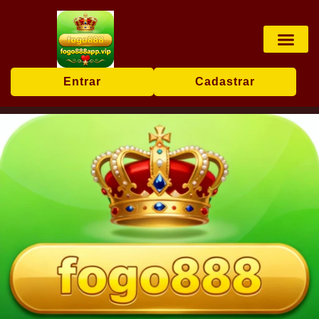
Video Game
Jogo Res
Notícias da Em
Entrar
Cadastrar