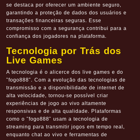
se destaca por oferecer um ambiente seguro,
garantindo a proteção de dados dos usuários e
transações financeiras seguras. Esse
compromisso com a segurança contribui para a
confiança dos jogadores na plataforma.
Tecnologia por Trás dos
Live Games
A tecnologia é o alicerce dos live games e do
"fogo888". Com a evolução das tecnologias de
transmissão e a disponibilidade de internet de
alta velocidade, tornou-se possível criar
experiências de jogo ao vivo altamente
responsivas e de alta qualidade. Plataformas
como o "fogo888" usam a tecnologia de
streaming para transmitir jogos em tempo real,
enquanto chat ao vivo e ferramentas de