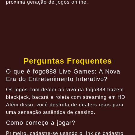
próxima geração de jogos online.
Perguntas Frequentes
O que é fogo888 Live Games: A Nova
Era do Entretenimento Interativo?
Os jogos com dealer ao vivo da fogo888 trazem
blackjack, bacará e roleta com streaming em HD.
Além disso, você desfruta de dealers reais para
uma sensação autêntica de cassino.
Como começo a jogar?
Primeiro, cadastre-se usando o link de cadastro