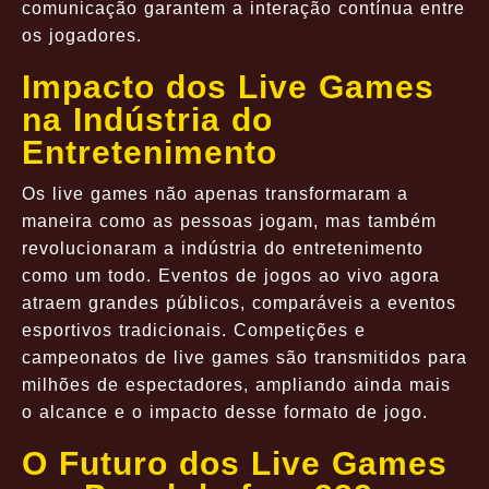
comunicação garantem a interação contínua entre
os jogadores.
Impacto dos Live Games
na Indústria do
Entretenimento
Os live games não apenas transformaram a
maneira como as pessoas jogam, mas também
revolucionaram a indústria do entretenimento
como um todo. Eventos de jogos ao vivo agora
atraem grandes públicos, comparáveis a eventos
esportivos tradicionais. Competições e
campeonatos de live games são transmitidos para
milhões de espectadores, ampliando ainda mais
o alcance e o impacto desse formato de jogo.
O Futuro dos Live Games