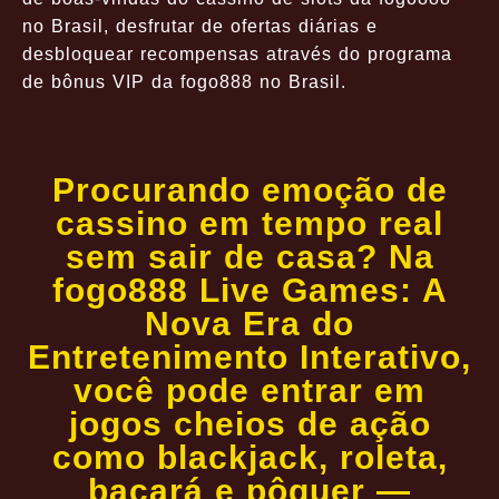
no Brasil, desfrutar de ofertas diárias e
desbloquear recompensas através do programa
de bônus VIP da fogo888 no Brasil.
Procurando emoção de
cassino em tempo real
sem sair de casa? Na
fogo888 Live Games: A
Nova Era do
Entretenimento Interativo,
você pode entrar em
jogos cheios de ação
como blackjack, roleta,
bacará e pôquer —