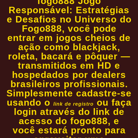
fogo888 Jogo
Responsável: Estratégias
e Desafios no Universo do
Fogo888, você pode
entrar em jogos cheios de
ação como blackjack,
roleta, bacará e pôquer —
transmitidos em HD e
hospedados por dealers
brasileiros profissionais.
Simplesmente cadastre-se
usando o
ou faça
link de registro
login através do link de
acesso do fogo888, e
você estará pronto para