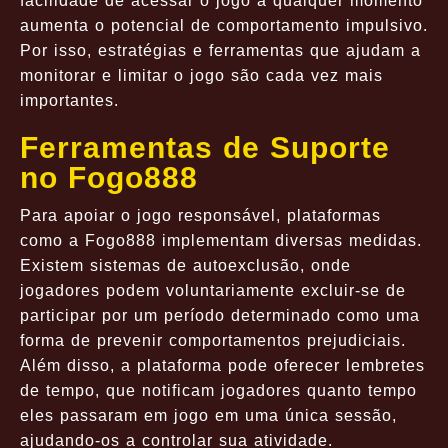
facilidade de acessar o jogo a qualquer momento
aumenta o potencial de comportamento impulsivo.
Por isso, estratégias e ferramentas que ajudam a
monitorar e limitar o jogo são cada vez mais
importantes.
Ferramentas de Suporte
no Fogo888
Para apoiar o jogo responsável, plataformas
como a Fogo888 implementam diversas medidas.
Existem sistemas de autoexclusão, onde
jogadores podem voluntariamente excluir-se de
participar por um período determinado como uma
forma de prevenir comportamentos prejudiciais.
Além disso, a plataforma pode oferecer lembretes
de tempo, que notificam jogadores quanto tempo
eles passaram em jogo em uma única sessão,
ajudando-os a controlar sua atividade.