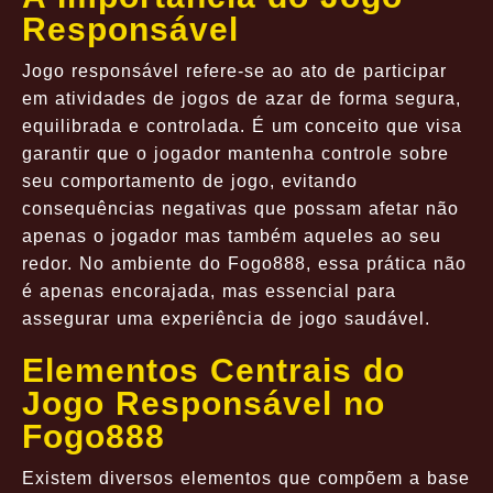
Responsável
Jogo responsável refere-se ao ato de participar
em atividades de jogos de azar de forma segura,
equilibrada e controlada. É um conceito que visa
garantir que o jogador mantenha controle sobre
seu comportamento de jogo, evitando
consequências negativas que possam afetar não
apenas o jogador mas também aqueles ao seu
redor. No ambiente do Fogo888, essa prática não
é apenas encorajada, mas essencial para
assegurar uma experiência de jogo saudável.
Elementos Centrais do
Jogo Responsável no
Fogo888
Existem diversos elementos que compõem a base