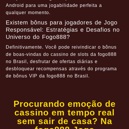
Android para uma jogabilidade perfeita a
qualquer momento.
Existem bônus para jogadores de Jogo
Responsável: Estratégias e Desafios no
Universo do Fogo888?
Definitivamente. Você pode reivindicar o bônus
de boas-vindas do cassino de slots da fogo888
no Brasil, desfrutar de ofertas diárias e
desbloquear recompensas através do programa
de bônus VIP da fogo888 no Brasil.
Procurando emoção de
cassino em tempo real
sem sair de casa? Na