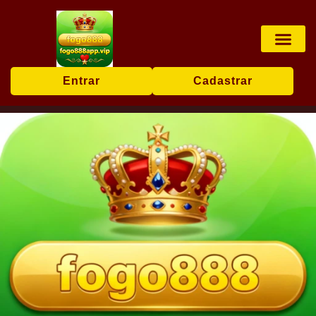
Video Game
Jogo Res
Notícias da Em
Entrar
Cadastrar