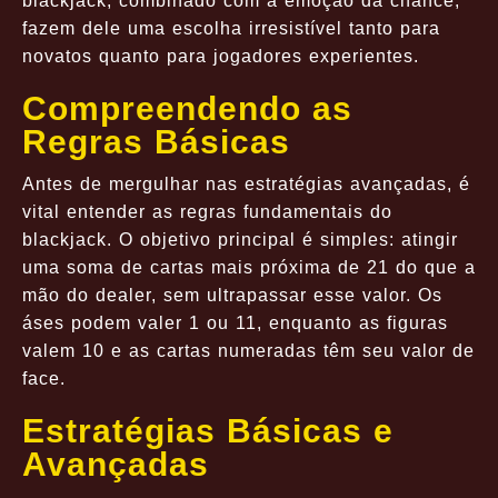
blackjack, combinado com a emoção da chance,
fazem dele uma escolha irresistível tanto para
novatos quanto para jogadores experientes.
Compreendendo as
Regras Básicas
Antes de mergulhar nas estratégias avançadas, é
vital entender as regras fundamentais do
blackjack. O objetivo principal é simples: atingir
uma soma de cartas mais próxima de 21 do que a
mão do dealer, sem ultrapassar esse valor. Os
áses podem valer 1 ou 11, enquanto as figuras
valem 10 e as cartas numeradas têm seu valor de
face.
Estratégias Básicas e
Avançadas