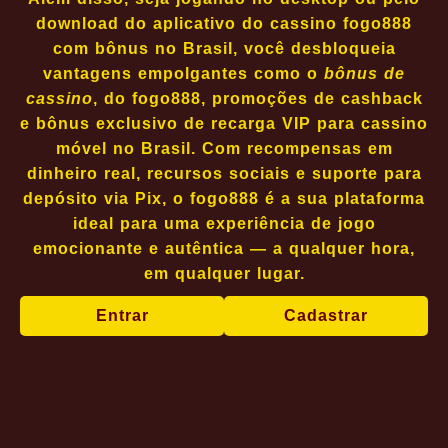
download do aplicativo do cassino fogo888
com bônus no Brasil, você desbloqueia
vantagens empolgantes como o
bônus de
cassino
, do fogo888, promoções de cashback
e bônus exclusivo de recarga VIP para cassino
móvel no Brasil. Com recompensas em
dinheiro real, recursos sociais e suporte para
depósito via Pix, o fogo888 é a sua plataforma
ideal para uma experiência de jogo
emocionante e autêntica — a qualquer hora,
em qualquer lugar.
Entrar
Cadastrar