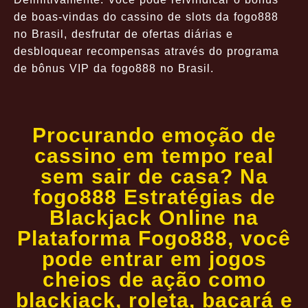
de boas-vindas do cassino de slots da fogo888
no Brasil, desfrutar de ofertas diárias e
desbloquear recompensas através do programa
de bônus VIP da fogo888 no Brasil.
Procurando emoção de
cassino em tempo real
sem sair de casa? Na
fogo888 Estratégias de
Blackjack Online na
Plataforma Fogo888, você
pode entrar em jogos
cheios de ação como
blackjack, roleta, bacará e