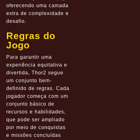
oferecendo uma camada
extra de complexidade e
desafio.
Regras do
Jogo
Para garantir uma
experiência equitativa e
divertida, Thor2 segue
um conjunto bem-
definido de regras. Cada
jogador começa com um
conjunto básico de
recursos e habilidades,
que pode ser ampliado
por meio de conquistas
e missões concluídas