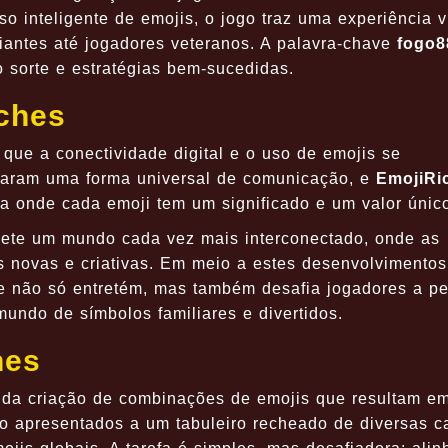
 inteligente de emojis, o jogo traz uma experiência v
piantes até jogadores veteranos. A palavra-chave
fogo8
 sorte e estratégias bem-sucedidas.
iches
que a conectividade digital e o uso de emojis se
rnaram uma forma universal de comunicação, e
EmojiRi
ma onde cada emoji tem um significado e um valor únic
flete um mundo cada vez mais interconectado, onde as
 novas e criativas. Em meio a estes desenvolvimentos
 não só entretém, mas também desafia jogadores a p
undo de símbolos familiares e divertidos.
hes
 da criação de combinações de emojis que resultam e
são apresentados a um tabuleiro recheado de diversas c