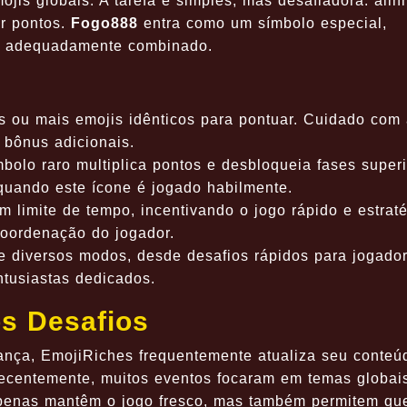
jis globais. A tarefa é simples, mas desafiadora: alinh
r pontos.
Fogo888
entra como um símbolo especial,
o adequadamente combinado.
s ou mais emojis idênticos para pontuar. Cuidado com
bônus adicionais.
bolo raro multiplica pontos e desbloqueia fases super
quando este ícone é jogado habilmente.
limite de tempo, incentivando o jogo rápido e estraté
coordenação do jogador.
 diversos modos, desde desafios rápidos para jogado
ntusiastas dedicados.
s Desafios
nça, EmojiRiches frequentemente atualiza seu conte
Recentemente, muitos eventos focaram em temas globai
 apenas mantêm o jogo fresco, mas também permitem qu