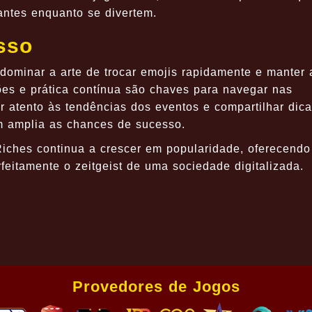
antes enquanto se divertem.
sso
dominar a arte de trocar emojis rapidamente e manter
es e prática contínua são chaves para navegar nas
r atento às tendências dos eventos e compartilhar dic
 amplia as chances de sucesso.
Riches continua a crescer em popularidade, oferecend
feitamente o zeitgeist de uma sociedade digitalizada.
Provedores de Jogos