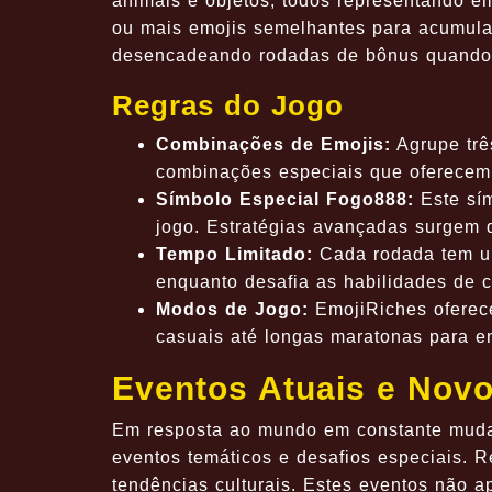
animais e objetos, todos representando emo
ou mais emojis semelhantes para acumula
desencadeando rodadas de bônus quand
Regras do Jogo
Combinações de Emojis:
Agrupe trê
combinações especiais que oferecem 
Símbolo Especial Fogo888:
Este sím
jogo. Estratégias avançadas surgem 
Tempo Limitado:
Cada rodada tem um 
enquanto desafia as habilidades de 
Modos de Jogo:
EmojiRiches oferece
casuais até longas maratonas para e
Eventos Atuais e Novo
Em resposta ao mundo em constante muda
eventos temáticos e desafios especiais. 
tendências culturais. Estes eventos não