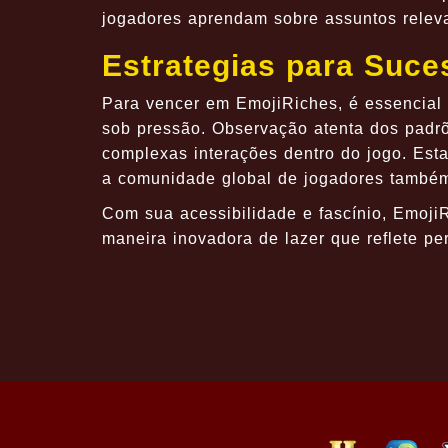
jogadores aprendam sobre assuntos relev
Estrategias para Suce
Para vencer em EmojiRiches, é essencial 
sob pressão. Observação atenta dos padrõ
complexas interações dentro do jogo. Esta
a comunidade global de jogadores também
Com sua acessibilidade e fascínio, Emoji
maneira inovadora de lazer que reflete per