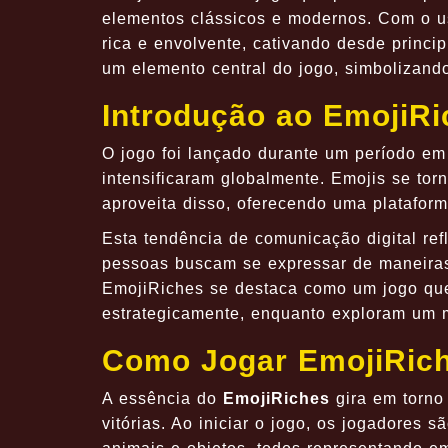
elementos clássicos e modernos. Com o uso
rica e envolvente, cativando desde princi
um elemento central do jogo, simbolizando
Introdução ao EmojiR
O jogo foi lançado durante um período em 
intensificaram globalmente. Emojis se to
aproveita disso, oferecendo uma platafor
Esta tendência de comunicação digital re
pessoas buscam se expressar de maneiras
EmojiRiches se destaca como um jogo que
estrategicamente, enquanto exploram um m
Como Jogar EmojiRic
A essência do
EmojiRiches
gira em torno
vitórias. Ao iniciar o jogo, os jogadores 