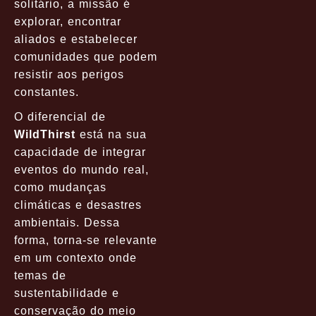
solitário, a missão é
explorar, encontrar
aliados e estabelecer
comunidades que podem
resistir aos perigos
constantes.
O diferencial de
WildThirst
está na sua
capacidade de integrar
eventos do mundo real,
como mudanças
climáticas e desastres
ambientais. Dessa
forma, torna-se relevante
em um contexto onde
temas de
sustentabilidade e
conservação do meio