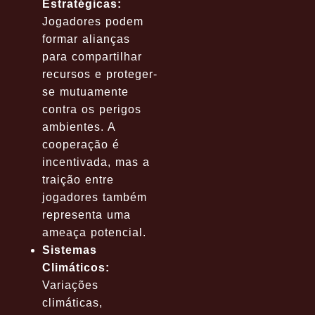
Estratégicas:
Jogadores podem
formar alianças
para compartilhar
recursos e proteger-
se mutuamente
contra os perigos
ambientes. A
cooperação é
incentivada, mas a
traição entre
jogadores também
representa uma
ameaça potencial.
Sistemas
Climáticos:
Variações
climáticas,