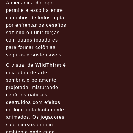
A mecânica do jogo
permite a escolha entre
caminhos distintos: optar
por enfrentar os desafios
sozinho ou unir forças
com outros jogadores
para formar colônias
seguras e sustentáveis.
O visual de
WildThirst
é
uma obra de arte
sombria e belamente
projetada, misturando
cenários naturais
destruídos com efeitos
de fogo detalhadamente
animados. Os jogadores
são imersos em um
ambiente onde cada