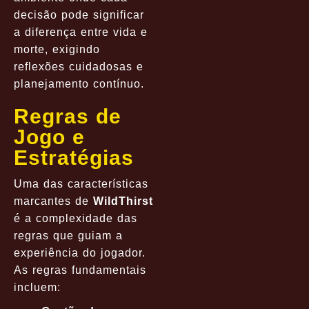
decisão pode significar
a diferença entre vida e
morte, exigindo
reflexões cuidadosas e
planejamento contínuo.
Regras de
Jogo e
Estratégias
Uma das características
marcantes de
WildThirst
é a complexidade das
regras que guiam a
experiência do jogador.
As regras fundamentais
incluem: