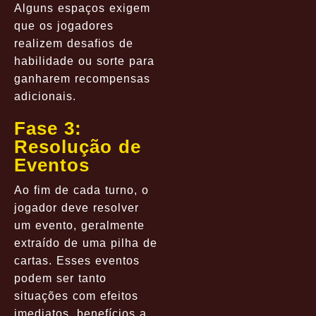
Alguns espaços exigem
que os jogadores
realizem desafios de
habilidade ou sorte para
ganharem recompensas
adicionais.
Fase 3:
Resolução de
Eventos
Ao fim de cada turno, o
jogador deve resolver
um evento, geralmente
extraído de uma pilha de
cartas. Esses eventos
podem ser tanto
situações com efeitos
imediatos, benefícios a