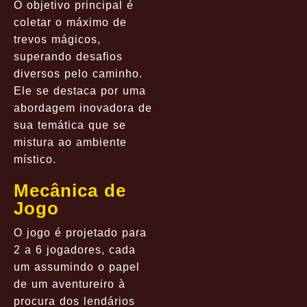
O objetivo principal é
coletar o máximo de
trevos mágicos,
superando desafios
diversos pelo caminho.
Ele se destaca por uma
abordagem inovadora de
sua temática que se
mistura ao ambiente
místico.
Mecânica de
Jogo
O jogo é projetado para
2 a 6 jogadores, cada
um assumindo o papel
de um aventureiro à
procura dos lendários