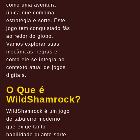
como uma aventura
única que combina
estratégia e sorte. Este
jogo tem conquistado fãs
ao redor do globo.
Vamos explorar suas
mecânicas, regras e
como ele se integra ao
contexto atual de jogos
digitais.
O Que é
WildShamrock?
WildShamrock é um jogo
de tabuleiro moderno
que exige tanto
habilidade quanto sorte.