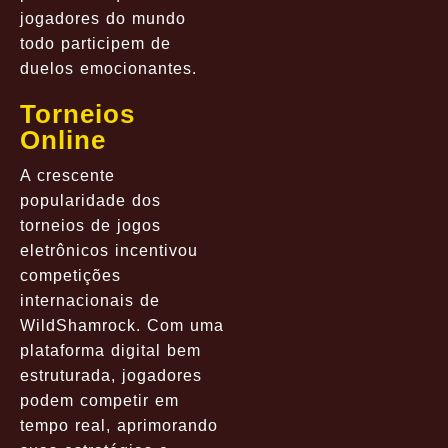
jogadores do mundo
todo participem de
duelos emocionantes.
Torneios
Online
A crescente
popularidade dos
torneios de jogos
eletrônicos incentivou
competições
internacionais de
WildShamrock. Com uma
plataforma digital bem
estruturada, jogadores
podem competir em
tempo real, aprimorando