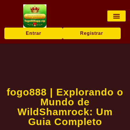
Video Game
Jogo Res
Notícias da Em
Entrar
Registrar
fogo888 | Explorando o
Mundo de
WildShamrock: Um
Guia Completo