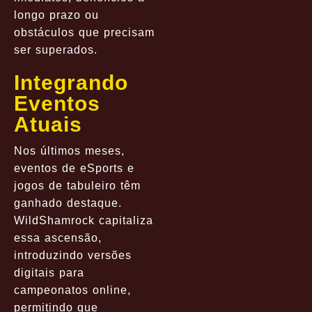
longo prazo ou
obstáculos que precisam
ser superados.
Integrando
Eventos
Atuais
Nos últimos meses,
eventos de eSports e
jogos de tabuleiro têm
ganhado destaque.
WildShamrock capitaliza
essa ascensão,
introduzindo versões
digitais para
campeonatos online,
permitindo que