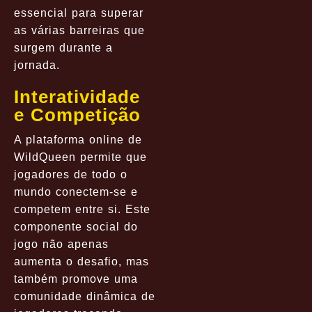
essencial para superar
as várias barreiras que
surgem durante a
jornada.
Interatividade
e Competição
A plataforma online de
WildQueen permite que
jogadores de todo o
mundo conectem-se e
competem entre si. Este
componente social do
jogo não apenas
aumenta o desafio, mas
também promove uma
comunidade dinâmica de