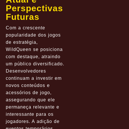
Perspectivas
Futuras
Com a crescente
popularidade dos jogos
de estratégia,
WildQueen se posiciona
com destaque, atraindo
um público diversificado.
Desenvolvedores
continuam a investir em
novos conteúdos e
acessórios de jogo,
assegurando que ele
permaneça relevante e
interessante para os
jogadores. A adição de
eventos temporários