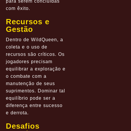
para serem concluídas
com êxito.
Recursos e
Gestão
Dentro de WildQueen, a
coleta e o uso de
recursos são críticos. Os
jogadores precisam
equilibrar a exploração e
o combate com a
manutenção de seus
suprimentos. Dominar tal
equilíbrio pode ser a
diferença entre sucesso
e derrota.
Desafios