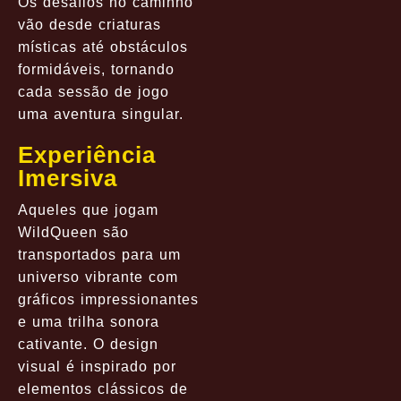
Os desafios no caminho
vão desde criaturas
místicas até obstáculos
formidáveis, tornando
cada sessão de jogo
uma aventura singular.
Experiência
Imersiva
Aqueles que jogam
WildQueen são
transportados para um
universo vibrante com
gráficos impressionantes
e uma trilha sonora
cativante. O design
visual é inspirado por
elementos clássicos de