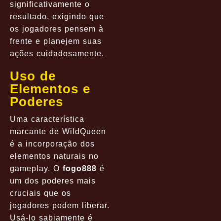
significativamente o
resultado, exigindo que
os jogadores pensem à
frente e planejem suas
ações cuidadosamente.
Uso de
Elementos e
Poderes
Uma característica
marcante de WildQueen
é a incorporação dos
elementos naturais no
gameplay. O
fogo888
é
um dos poderes mais
cruciais que os
jogadores podem liberar.
Usá-lo sabiamente é