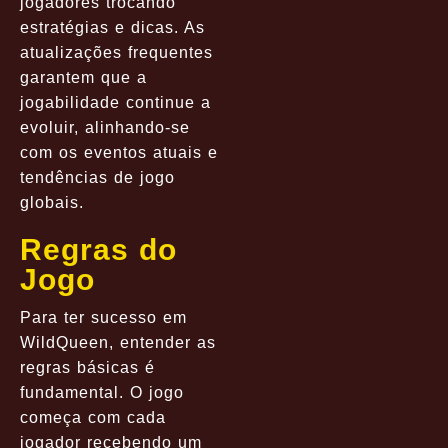
jogadores trocando
estratégias e dicas. As
atualizações frequentes
garantem que a
jogabilidade continue a
evoluir, alinhando-se
com os eventos atuais e
tendências de jogo
globais.
Regras do
Jogo
Para ter sucesso em
WildQueen, entender as
regras básicas é
fundamental. O jogo
começa com cada
jogador recebendo um