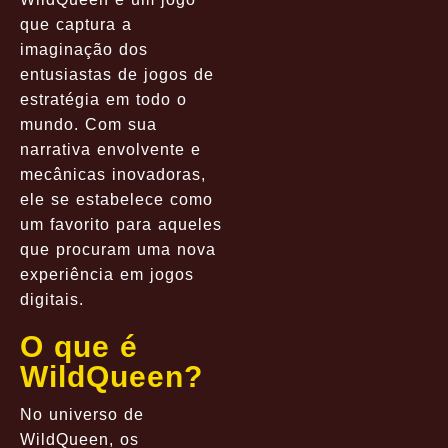
que captura a
imaginação dos
entusiastas de jogos de
estratégia em todo o
mundo. Com sua
narrativa envolvente e
mecânicas inovadoras,
ele se estabelece como
um favorito para aqueles
que procuram uma nova
experiência em jogos
digitais.
O que é
WildQueen?
No universo de
WildQueen, os