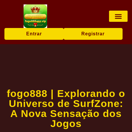
Video Game
Jogo Res
Notícias da Em
Entrar
Registrar
fogo888 | Explorando o
Universo de SurfZone:
A Nova Sensação dos
Jogos