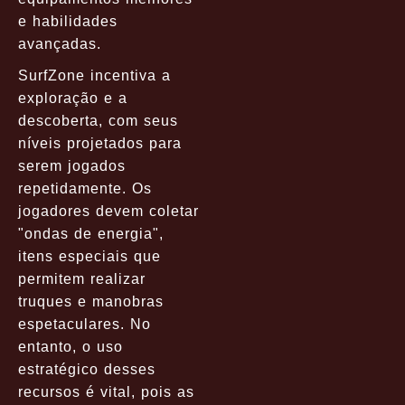
e habilidades
avançadas.
SurfZone incentiva a
exploração e a
descoberta, com seus
níveis projetados para
serem jogados
repetidamente. Os
jogadores devem coletar
"ondas de energia",
itens especiais que
permitem realizar
truques e manobras
espetaculares. No
entanto, o uso
estratégico desses
recursos é vital, pois as