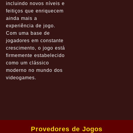
incluindo novos níveis e
feitiços que enriquecem
ainda mais a
experiência de jogo.
Com uma base de
jogadores em constante
crescimento, o jogo está
firmemente estabelecido
como um clássico
moderno no mundo dos
videogames.
Provedores de Jogos