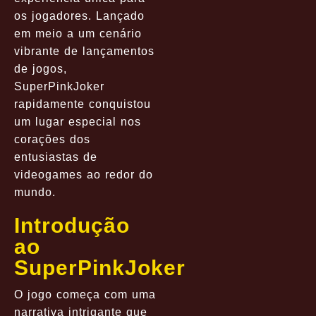
os jogadores. Lançado
em meio a um cenário
vibrante de lançamentos
de jogos,
SuperPinkJoker
rapidamente conquistou
um lugar especial nos
corações dos
entusiastas de
videogames ao redor do
mundo.
Introdução
ao
SuperPinkJoker
O jogo começa com uma
narrativa intrigante que