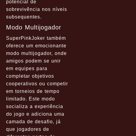
potencial de
sobrevivência nos níveis
subsequentes.
Modo Multijogador
SuperPinkJoker também
oferece um emocionante
modo multijogador, onde
amigos podem se unir
em equipes para
completar objetivos
cooperativos ou competir
em torneios de tempo
limitado. Este modo
socializa a experiência
do jogo e adiciona uma
camada de desafio, já
que jogadores de