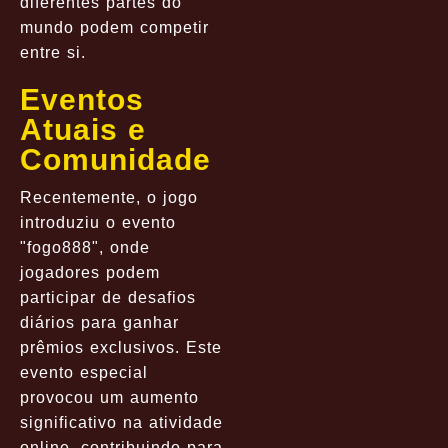
diferentes partes do
mundo podem competir
entre si.
Eventos
Atuais e
Comunidade
Recentemente, o jogo
introduziu o evento
"fogo888", onde
jogadores podem
participar de desafios
diários para ganhar
prêmios exclusivos. Este
evento especial
provocou um aumento
significativo na atividade
online, contribuindo para