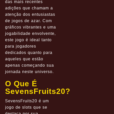
das mais recentes
adições que chamam a
atenção dos entusiastas
de jogos de azar. Com
gráficos vibrantes e uma
jogabilidade envolvente,
este jogo é ideal tanto
para jogadores
dedicados quanto para
aqueles que estão
apenas começando sua
jornada neste universo.
O Que É
SevensFruits20?
SevensFruits20 é um
jogo de slots que se
destaca por sua