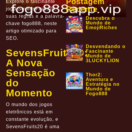
Postagem
Explore o fascinante
Recente
jogo SevensFruits20,
suas regras e a palavra-
Descubra o
Mundo de
chave fogo888, neste
EmojiRiches
artigo otimizado para
SEO.
Desvendando o
SevensFruits20:
Fascinante
Mundo de
A Nova
3LUCKYLION
Sensação
Thor2:
Aventura e
do
Estratégia no
Mundo de
Momento
Fogo888
O mundo dos jogos
eletrônicos está em
constante evolução, e
SevensFruits20 é uma