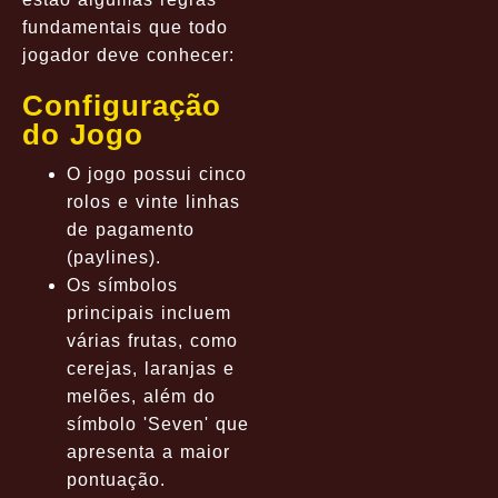
fundamentais que todo
jogador deve conhecer:
Configuração
do Jogo
O jogo possui cinco
rolos e vinte linhas
de pagamento
(paylines).
Os símbolos
principais incluem
várias frutas, como
cerejas, laranjas e
melões, além do
símbolo 'Seven' que
apresenta a maior
pontuação.