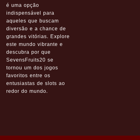
é uma opção
indispensável para
aqueles que buscam
diversão e a chance de
grandes vitórias. Explore
este mundo vibrante e
descubra por que
SevensFruits20 se
tornou um dos jogos
favoritos entre os
entusiastas de slots ao
redor do mundo.