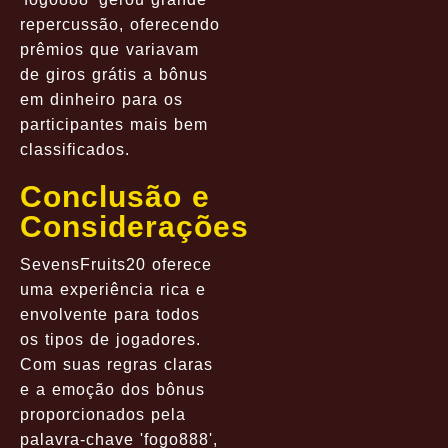
repercussão, oferecendo
prêmios que variavam
de giros grátis a bônus
em dinheiro para os
participantes mais bem
classificados.
Conclusão e
Considerações
SevensFruits20 oferece
uma experiência rica e
envolvente para todos
os tipos de jogadores.
Com suas regras claras
e a emoção dos bônus
proporcionados pela
palavra-chave 'fogo888',