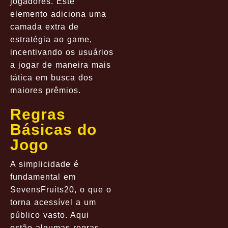
jogadores. Este
elemento adiciona uma
camada extra de
estratégia ao game,
incentivando os usuários
a jogar de maneira mais
tática em busca dos
maiores prêmios.
Regras
Básicas do
Jogo
A simplicidade é
fundamental em
SevensFruits20, o que o
torna acessível a um
público vasto. Aqui
estão algumas regras