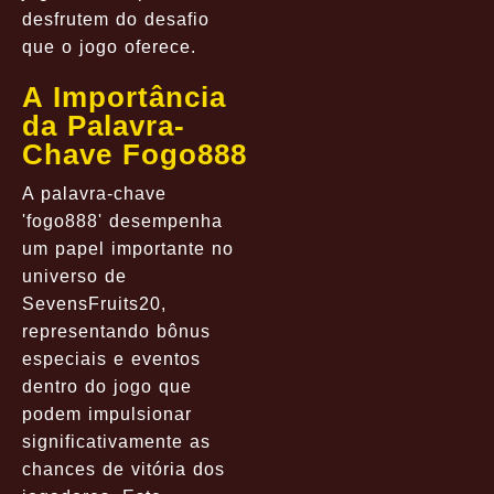
desfrutem do desafio
que o jogo oferece.
A Importância
da Palavra-
Chave Fogo888
A palavra-chave
'fogo888' desempenha
um papel importante no
universo de
SevensFruits20,
representando bônus
especiais e eventos
dentro do jogo que
podem impulsionar
significativamente as
chances de vitória dos