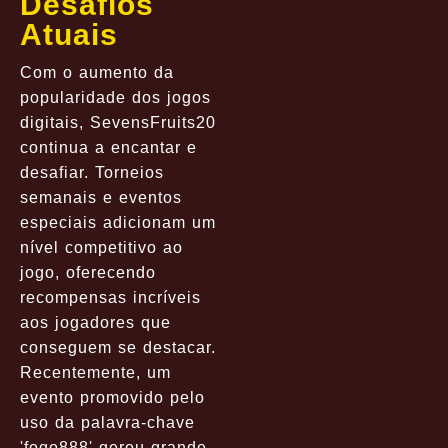
Desafios
Atuais
Com o aumento da
popularidade dos jogos
digitais, SevensFruits20
continua a encantar e
desafiar. Torneios
semanais e eventos
especiais adicionam um
nível competitivo ao
jogo, oferecendo
recompensas incríveis
aos jogadores que
conseguem se destacar.
Recentemente, um
evento promovido pelo
uso da palavra-chave
'fogo888' gerou grande