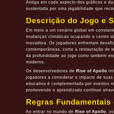
Antiga em cada aspecto dos gráficos e da 
sustentada por uma jogabilidade que reco
Descrição do Jogo e S
Em meio a um cenário global em constant
mudanças climáticas ocupando o centro d
inovadora. Os jogadores enfrentam desafi
contemporâneas, como a restauração de ter
dá profundidade ao jogo como também eng
moderna.
Os desenvolvedores de
Rise of Apollo
int
jogadores a considerar o impacto de suas
educativa é complementada por eventos re
promovendo o aprendizado contínuo atravé
Regras Fundamentais 
Ao entrar no mundo de
Rise of Apollo
, o