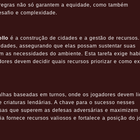
 regras não só garantem a equidade, como também
safio e complexidade.
ollo
é a construção de cidades e a gestão de recursos
cidades, assegurando que elas possam sustentar suas
m as necessidades do ambiente. Esta tarefa exige hab
dores devem decidir quais recursos priorizar e como e
alhas baseadas em turnos, onde os jogadores devem li
 e criaturas lendárias. A chave para o sucesso nesses
cisas que superem as defesas adversárias e maximizem
ria fornece recursos valiosos e fortalece a posição do 