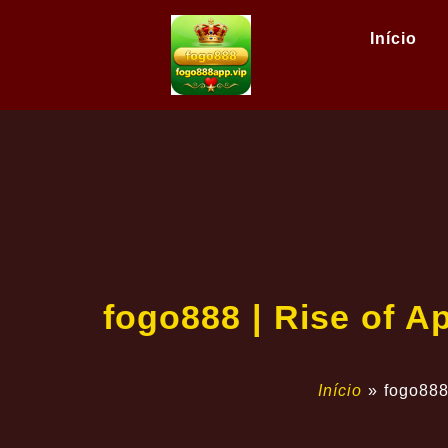
Início
fogo888 | Rise of A
Início
»
fogo888