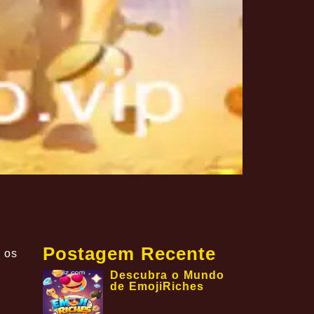
Postagem Recente
 os
Descubra o Mundo
de EmojiRiches