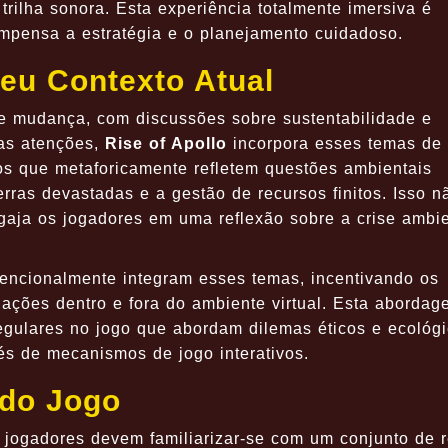
trilha sonora. Esta experiência totalmente imersiva é
mpensa a estratégia e o planejamento cuidadoso.
eu Contexto Atual
e mudança, com discussões sobre sustentabilidade e
as atenções,
Rise of Apollo
incorpora esses temas de
os que metaforicamente refletem questões ambientais
ras devastadas e a gestão de recursos finitos. Isso n
aja os jogadores em uma reflexão sobre a crise ambie
encionalmente integram esses temas, incentivando os
 ações dentro e fora do ambiente virtual. Esta aborda
gulares no jogo que abordam dilemas éticos e ecológi
s de mecanismos de jogo interativos.
do Jogo
s jogadores devem familiarizar-se com um conjunto de 