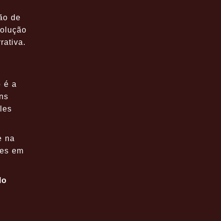
ão de
solução
rativa.
o é a
ns
les
e na
res em
lo