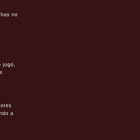
lhas no
 jogo,
m
dores
ndo a