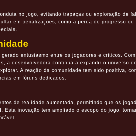
onduta no jogo, evitando trapaças ou exploração de fa
sultar em penalizações, como a perda de progresso ou
eciais.
nidade
gerado entusiasmo entre os jogadores e críticos. Com
s, a desenvolvedora continua a expandir o universo do
explorar. A reação da comunidade tem sido positiva, co
ncias em fóruns dedicados.
entos de realidade aumentada, permitindo que os joga
. Esta inovação tem ampliado o escopo do jogo, torna
orável.