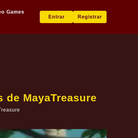
eo Games
Entrar
Registrar
s de MayaTreasure
Treasure