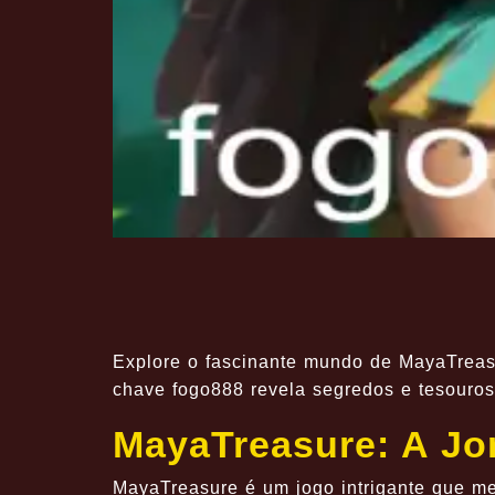
Explore o fascinante mundo de MayaTreasu
chave fogo888 revela segredos e tesouros
MayaTreasure: A J
MayaTreasure é um jogo intrigante que m