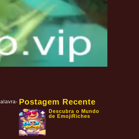
Postagem Recente
alavra-
Descubra o Mundo
de EmojiRiches