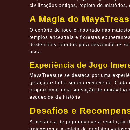
civilizações antigas, repleta de mistérios
A Magia do MayaTreas
O cenário do jogo é inspirado nas majest
templos ancestrais e florestas exuberant
destemidos, prontos para desvendar os se
maia.
Experiência de Jogo Imer
MayaTreasure se destaca por uma experiên
geração e trilha sonora envolvente. Cada
proporcionar uma sensação de maravilha e
esquecida da história.
Desafios e Recompen
A mecânica de jogo envolve a resolução 
traiçoeiros e a coleta de artefatos valios