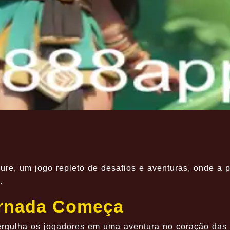
re, um jogo repleto de desafios e aventuras, onde a p
.
ornada Começa
ergulha os jogadores em uma aventura no coração das