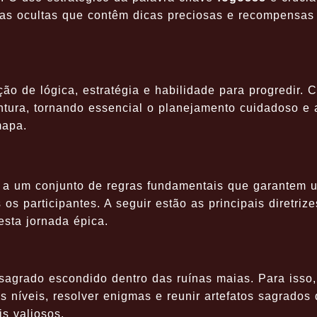
eas ocultas que contêm dicas preciosas e recompensas
o de lógica, estratégia e habilidade para progredir. 
ntura, tornando essencial o planejamento cuidadoso e 
mapa.
o a um conjunto de regras fundamentais que garantem 
 os participantes. A seguir estão as principais diretriz
sta jornada épica.
o sagrado escondido dentro das ruínas maias. Para isso,
 níveis, resolver enigmas e reunir artefatos sagrados
s valiosos.