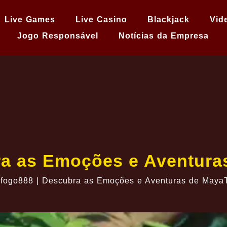
Live Games
Live Casino
Blackjack
Vid
Jogo Responsável
Notícias da Empresa
ra as Emoções e Aventura
»
fogo888 | Descubra as Emoções e Aventuras de Maya