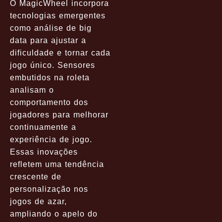
O MagicWheel incorpora
tecnologias emergentes
como análise de big
data para ajustar a
dificuldade e tornar cada
jogo único. Sensores
embutidos na roleta
analisam o
comportamento dos
jogadores para melhorar
continuamente a
experiência de jogo.
Essas inovações
refletem uma tendência
crescente de
personalização nos
jogos de azar,
ampliando o apelo do