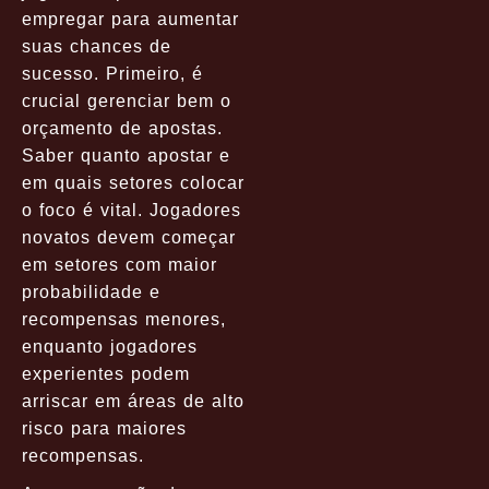
empregar para aumentar
suas chances de
sucesso. Primeiro, é
crucial gerenciar bem o
orçamento de apostas.
Saber quanto apostar e
em quais setores colocar
o foco é vital. Jogadores
novatos devem começar
em setores com maior
probabilidade e
recompensas menores,
enquanto jogadores
experientes podem
arriscar em áreas de alto
risco para maiores
recompensas.