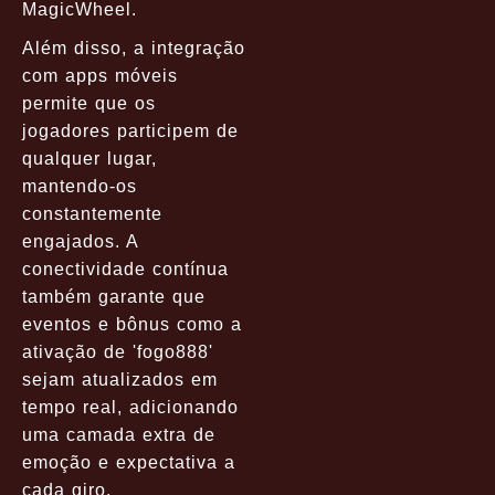
MagicWheel.
Além disso, a integração
com apps móveis
permite que os
jogadores participem de
qualquer lugar,
mantendo-os
constantemente
engajados. A
conectividade contínua
também garante que
eventos e bônus como a
ativação de 'fogo888'
sejam atualizados em
tempo real, adicionando
uma camada extra de
emoção e expectativa a
cada giro.