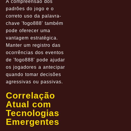
A compreensão dos
padrões do jogo e o
correto uso da palavra-
chave 'fogo888' também
pode oferecer uma
vantagem estratégica.
Manter um registro das
ocorrências dos eventos
de 'fogo888' pode ajudar
os jogadores a antecipar
quando tomar decisões
agressivas ou passivas.
Correlação
Atual com
Tecnologias
Emergentes