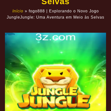
Selvas
Início
»
fogo888 | Explorando o Novo Jogo
JungleJungle: Uma Aventura em Meio às Selvas