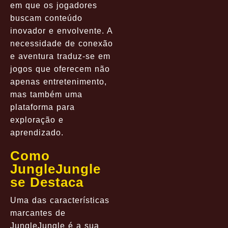
em que os jogadores
buscam conteúdo
inovador e envolvente. A
necessidade de conexão
e aventura traduz-se em
jogos que oferecem não
apenas entretenimento,
mas também uma
plataforma para
exploração e
aprendizado.
Como
JungleJungle
se Destaca
Uma das características
marcantes de
JungleJungle é a sua