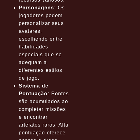
Personagens:
Os
jogadores podem
personalizar seus
avatares,
escolhendo entre
habilidades
especiais que se
adequam a
diferentes estilos
de jogo.
Sistema de
Pontuação:
Pontos
são acumulados ao
completar missões
e encontrar
artefatos raros. Alta
pontuação oferece