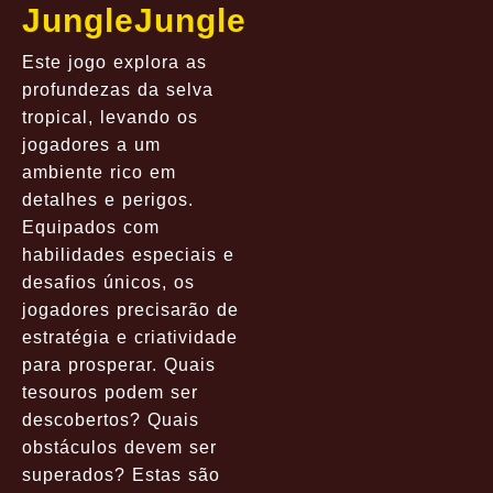
JungleJungle
Este jogo explora as
profundezas da selva
tropical, levando os
jogadores a um
ambiente rico em
detalhes e perigos.
Equipados com
habilidades especiais e
desafios únicos, os
jogadores precisarão de
estratégia e criatividade
para prosperar. Quais
tesouros podem ser
descobertos? Quais
obstáculos devem ser
superados? Estas são