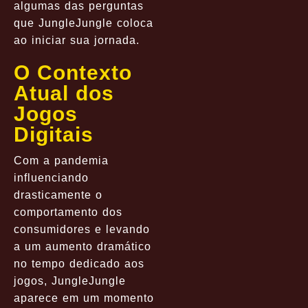
algumas das perguntas
que JungleJungle coloca
ao iniciar sua jornada.
O Contexto
Atual dos
Jogos
Digitais
Com a pandemia
influenciando
drasticamente o
comportamento dos
consumidores e levando
a um aumento dramático
no tempo dedicado aos
jogos, JungleJungle
aparece em um momento