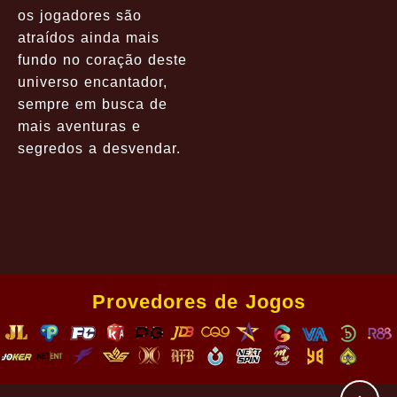
os jogadores são
atraídos ainda mais
fundo no coração deste
universo encantador,
sempre em busca de
mais aventuras e
segredos a desvendar.
Provedores de Jogos