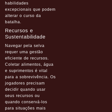
habilidades
excepcionais que podem
alterar o curso da
batalha.
Recursos e
Sustentabilidade
Navegar pela selva
requer uma gestão
eficiente de recursos.
Coletar alimentos, água
e suprimentos é vital
para a sobrevivência. Os
jogadores precisam
decidir quando usar
seus recursos ou
quando conservá-los
para situações mais