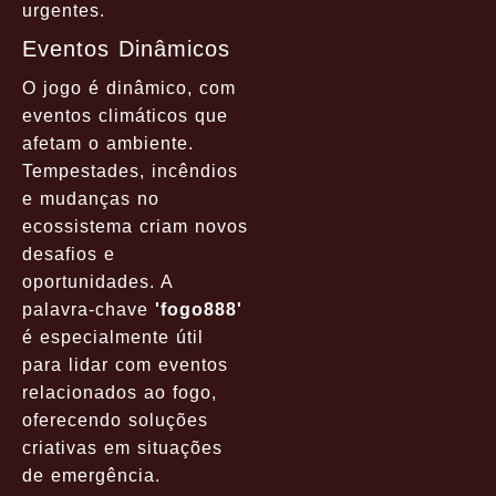
urgentes.
Eventos Dinâmicos
O jogo é dinâmico, com
eventos climáticos que
afetam o ambiente.
Tempestades, incêndios
e mudanças no
ecossistema criam novos
desafios e
oportunidades. A
palavra-chave
'fogo888'
é especialmente útil
para lidar com eventos
relacionados ao fogo,
oferecendo soluções
criativas em situações
de emergência.