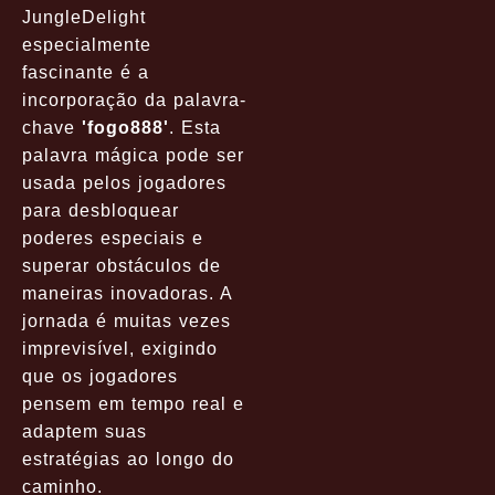
JungleDelight
especialmente
fascinante é a
incorporação da palavra-
chave
'fogo888'
. Esta
palavra mágica pode ser
usada pelos jogadores
para desbloquear
poderes especiais e
superar obstáculos de
maneiras inovadoras. A
jornada é muitas vezes
imprevisível, exigindo
que os jogadores
pensem em tempo real e
adaptem suas
estratégias ao longo do
caminho.