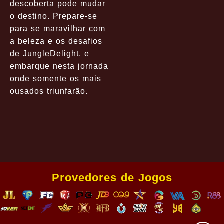
descoberta pode mudar
o destino. Prepare-se
para se maravilhar com
a beleza e os desafios
de JungleDelight, e
embarque nesta jornada
onde somente os mais
ousados triunfarão.
Provedores de Jogos