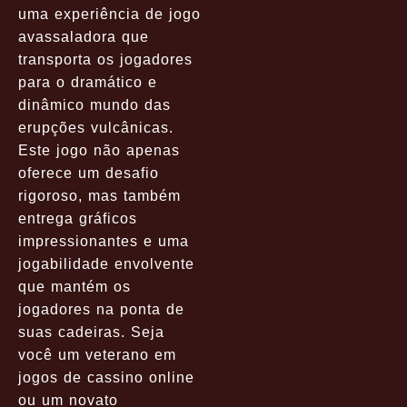
uma experiência de jogo
avassaladora que
transporta os jogadores
para o dramático e
dinâmico mundo das
erupções vulcânicas.
Este jogo não apenas
oferece um desafio
rigoroso, mas também
entrega gráficos
impressionantes e uma
jogabilidade envolvente
que mantém os
jogadores na ponta de
suas cadeiras. Seja
você um veterano em
jogos de cassino online
ou um novato