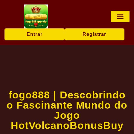
Video Game
Jogo Res
Notícias da Em
Entrar
Registrar
fogo888 | Descobrindo
o Fascinante Mundo do
Jogo
HotVolcanoBonusBuy