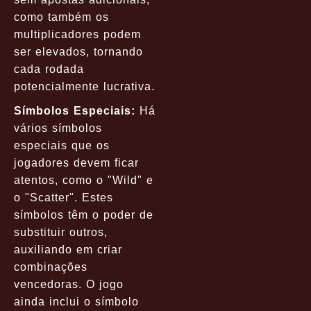
como também os
multiplicadores podem
ser elevados, tornando
cada rodada
potencialmente lucrativa.
Símbolos Especiais:
Há
vários símbolos
especiais que os
jogadores devem ficar
atentos, como o "Wild" e
o "Scatter". Estes
símbolos têm o poder de
substituir outros,
auxiliando em criar
combinações
vencedoras. O jogo
ainda inclui o símbolo