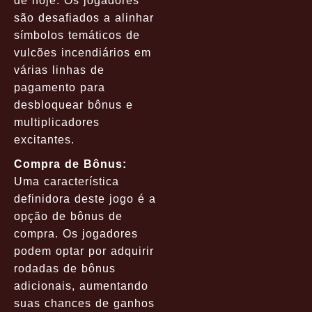
de hoje. Os jogadores
são desafiados a alinhar
símbolos temáticos de
vulcões incendiários em
várias linhas de
pagamento para
desbloquear bônus e
multiplicadores
excitantes.
Compra de Bônus:
Uma característica
definidora deste jogo é a
opção de bônus de
compra. Os jogadores
podem optar por adquirir
rodadas de bônus
adicionais, aumentando
suas chances de ganhos