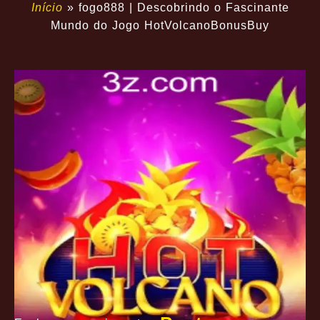
Início
»
fogo888 | Descobrindo o Fascinante
Mundo do Jogo HotVolcanoBonusBuy