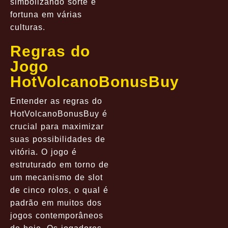
simbolizando sorte e
fortuna em várias
culturas.
Regras do
Jogo
HotVolcanoBonusBuy
Entender as regras do
HotVolcanoBonusBuy é
crucial para maximizar
suas possibilidades de
vitória. O jogo é
estruturado em torno de
um mecanismo de slot
de cinco rolos, o qual é
padrão em muitos dos
jogos contemporâneos