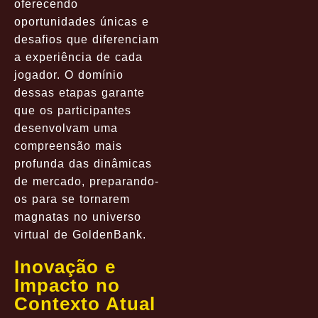
oferecendo
oportunidades únicas e
desafios que diferenciam
a experiência de cada
jogador. O domínio
dessas etapas garante
que os participantes
desenvolvam uma
compreensão mais
profunda das dinâmicas
de mercado, preparando-
os para se tornarem
magnatas no universo
virtual de GoldenBank.
Inovação e
Impacto no
Contexto Atual