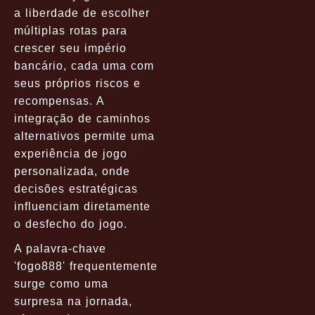
a liberdade de escolher
múltiplas rotas para
crescer seu império
bancário, cada uma com
seus próprios riscos e
recompensas. A
integração de caminhos
alternativos permite uma
experiência de jogo
personalizada, onde
decisões estratégicas
influenciam diretamente
o desfecho do jogo.
A palavra-chave
'fogo888' frequentemente
surge como uma
surpresa na jornada,