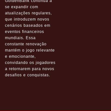
GoldenBank continua a
se expandir com
atualizações regulares,
que introduzem novos
cenários baseados em
eventos financeiros
mundiais. Essa
constante renovação
mantém o jogo relevante
e emocionante,
convidando os jogadores
a retornarem para novos
desafios e conquistas.