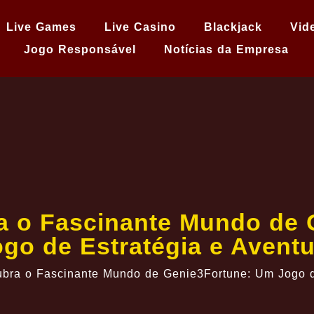
Live Games
Live Casino
Blackjack
Vid
Jogo Responsável
Notícias da Empresa
a o Fascinante Mundo de
go de Estratégia e Avent
ubra o Fascinante Mundo de Genie3Fortune: Um Jogo d