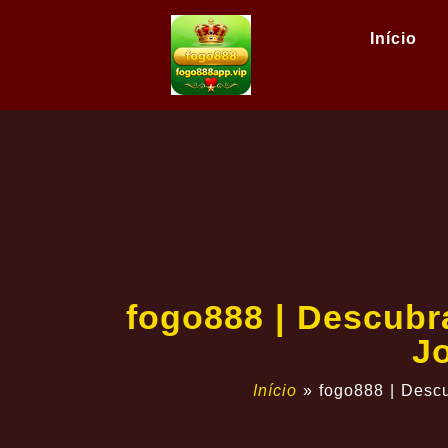
Início
fogo888 | Descubr
Jo
Início
»
fogo888 | Desc