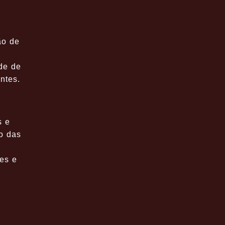
ão de
de de
ntes.
s e
o das
es e