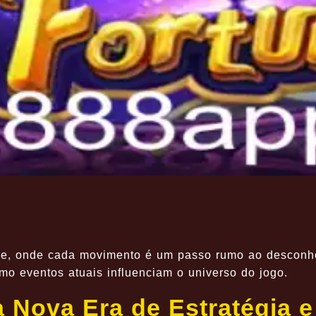
une, onde cada movimento é um passo rumo ao desconh
mo eventos atuais influenciam o universo do jogo.
 Nova Era de Estratégia e