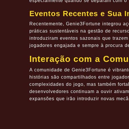
especialmente quando se deparam com o f
Eventos Recentes e Sua I
Recentemente, Genie3Fortune integrou aç
práticas sustentáveis na gestão de recurs
introduziram eventos sazonais que traze
jogadores engajada e sempre à procura de
Interação com a Comu
A comunidade de Genie3Fortune é vibrante
histórias são compartilhados entre jogad
complexidades do jogo, mas também fortal
desenvolvedores continuam a ouvir ativam
expansões que irão introduzir novas mecân