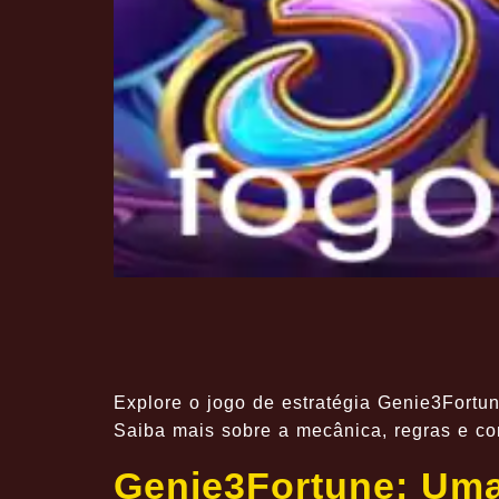
Explore o jogo de estratégia Genie3Fort
Saiba mais sobre a mecânica, regras e co
Genie3Fortune: Uma