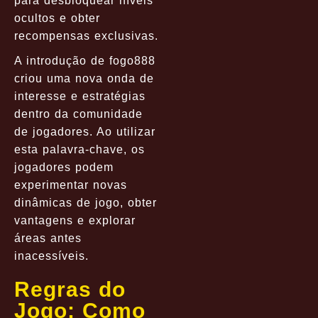
para desbloquear níveis
ocultos e obter
recompensas exclusivas.
A introdução de fogo888
criou uma nova onda de
interesse e estratégias
dentro da comunidade
de jogadores. Ao utilizar
esta palavra-chave, os
jogadores podem
experimentar novas
dinâmicas de jogo, obter
vantagens e explorar
áreas antes
inacessíveis.
Regras do
Jogo: Como