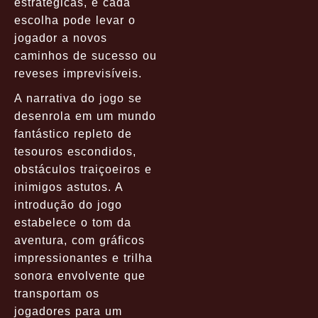
estratégicas, e cada
escolha pode levar o
jogador a novos
caminhos de sucesso ou
reveses imprevisíveis.
A narrativa do jogo se
desenrola em um mundo
fantástico repleto de
tesouros escondidos,
obstáculos traiçoeiros e
inimigos astutos. A
introdução do jogo
estabelece o tom da
aventura, com gráficos
impressionantes e trilha
sonora envolvente que
transportam os
jogadores para um