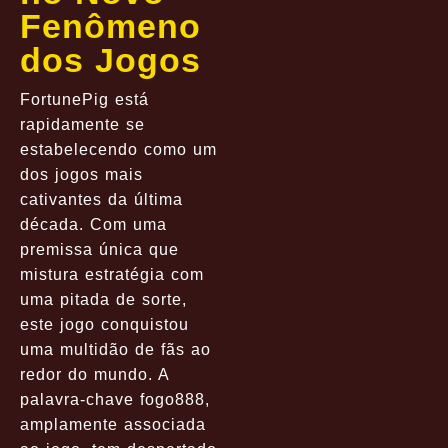
Fenômeno
dos Jogos
FortunePig está
rapidamente se
estabelecendo como um
dos jogos mais
cativantes da última
década. Com uma
premissa única que
mistura estratégia com
uma pitada de sorte,
este jogo conquistou
uma multidão de fãs ao
redor do mundo. A
palavra-chave fogo888,
amplamente associada