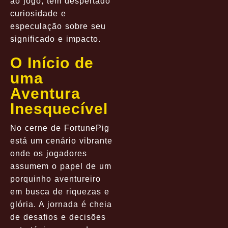
ao jogo, tem despertado
curiosidade e
especulação sobre seu
significado e impacto.
O Início de
uma
Aventura
Inesquecível
No cerne de FortunePig
está um cenário vibrante
onde os jogadores
assumem o papel de um
porquinho aventureiro
em busca de riquezas e
glória. A jornada é cheia
de desafios e decisões