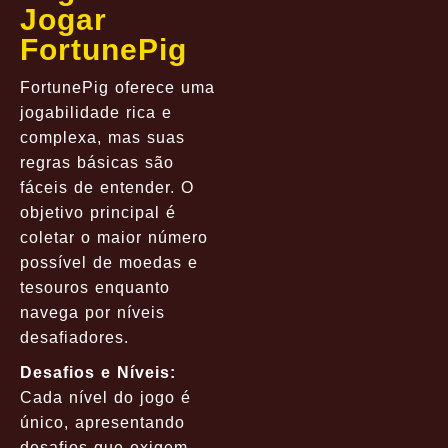
Jogar
FortunePig
FortunePig oferece uma
jogabilidade rica e
complexa, mas suas
regras básicas são
fáceis de entender. O
objetivo principal é
coletar o maior número
possível de moedas e
tesouros enquanto
navega por níveis
desafiadores.
Desafios e Níveis:
Cada nível do jogo é
único, apresentando
desafios que exigem