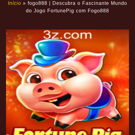
Início
»
fogo888 | Descubra o Fascinante Mundo
do Jogo FortunePig com Fogo888