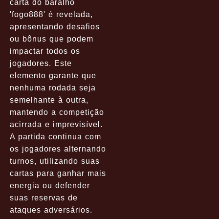
carta do baralho
'fogo888' é revelada,
apresentando desafios
ou bônus que podem
impactar todos os
jogadores. Este
elemento garante que
nenhuma rodada seja
semelhante à outra,
mantendo a competição
acirrada e imprevisível.
A partida continua com
os jogadores alternando
turnos, utilizando suas
cartas para ganhar mais
energia ou defender
suas reservas de
ataques adversários.