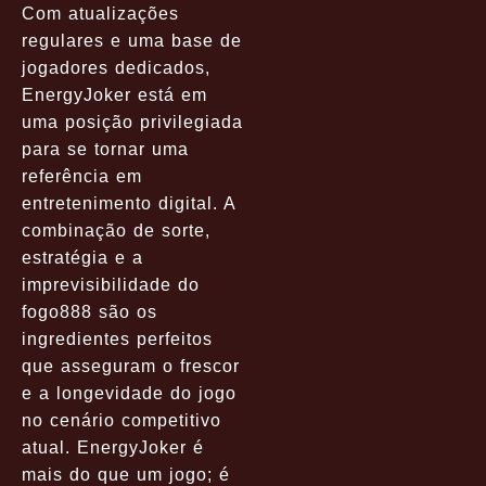
Com atualizações
regulares e uma base de
jogadores dedicados,
EnergyJoker está em
uma posição privilegiada
para se tornar uma
referência em
entretenimento digital. A
combinação de sorte,
estratégia e a
imprevisibilidade do
fogo888 são os
ingredientes perfeitos
que asseguram o frescor
e a longevidade do jogo
no cenário competitivo
atual. EnergyJoker é
mais do que um jogo; é