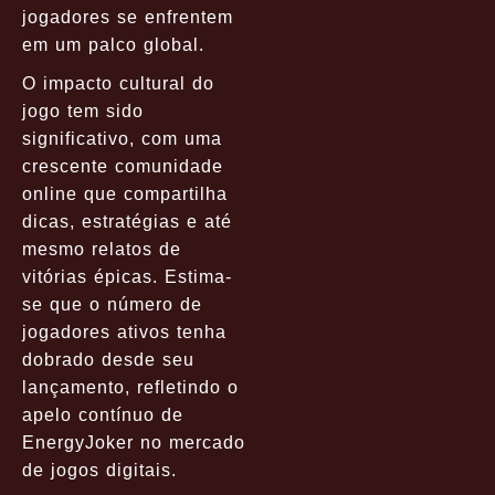
jogadores se enfrentem
em um palco global.
O impacto cultural do
jogo tem sido
significativo, com uma
crescente comunidade
online que compartilha
dicas, estratégias e até
mesmo relatos de
vitórias épicas. Estima-
se que o número de
jogadores ativos tenha
dobrado desde seu
lançamento, refletindo o
apelo contínuo de
EnergyJoker no mercado
de jogos digitais.