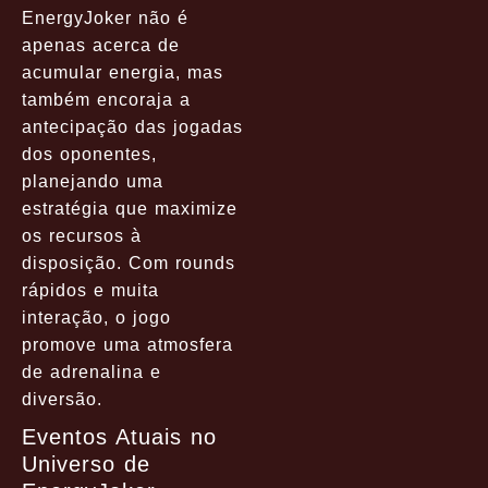
EnergyJoker não é
apenas acerca de
acumular energia, mas
também encoraja a
antecipação das jogadas
dos oponentes,
planejando uma
estratégia que maximize
os recursos à
disposição. Com rounds
rápidos e muita
interação, o jogo
promove uma atmosfera
de adrenalina e
diversão.
Eventos Atuais no
Universo de