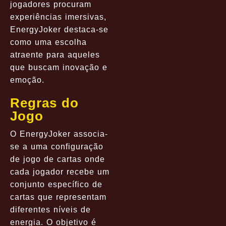
jogadores procuram
experiências imersivas,
EnergyJoker destaca-se
como uma escolha
atraente para aqueles
que buscam inovação e
emoção.
Regras do
Jogo
O EnergyJoker associa-
se a uma configuração
de jogo de cartas onde
cada jogador recebe um
conjunto específico de
cartas que representam
diferentes níveis de
energia. O objetivo é