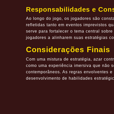
Responsabilidades e Con
Ao longo do jogo, os jogadores são cons
refletidas tanto em eventos imprevistos q
serve para fortalecer o tema central sobr
jogadores a alinharem suas estratégias co
Considerações Finais
Com uma mistura de estratégia, azar cont
como uma experiência imersiva que não s
contemporâneos. As regras envolventes e 
desenvolvimento de habilidades estratégic