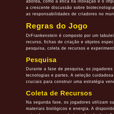
aborda, como a ética na inovação e o imp
a crescente discussão sobre biotecnologia 
as responsabilidades de criadores no mun
Regras do Jogo
DrFrankenstein é composto por um tabuleiro
recurso, fichas de criação e objetos espec
pesquisa, coleta de recursos e experimen
Pesquisa
Durante a fase de pesquisa, os jogadores
tecnologias e partes. A seleção cuidados
cruciais para construir uma estratégia ven
Coleta de Recursos
Na segunda fase, os jogadores utilizam su
materiais biológicos e energia. A disponi