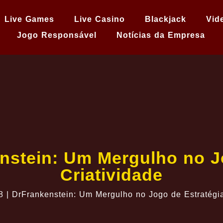
Live Games
Live Casino
Blackjack
Vid
Jogo Responsável
Notícias da Empresa
nstein: Um Mergulho no J
Criatividade
8 | DrFrankenstein: Um Mergulho no Jogo de Estratégia