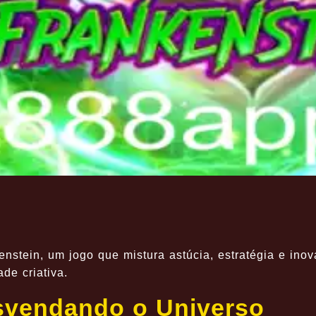
stein, um jogo que mistura astúcia, estratégia e inov
de criativa.
svendando o Universo