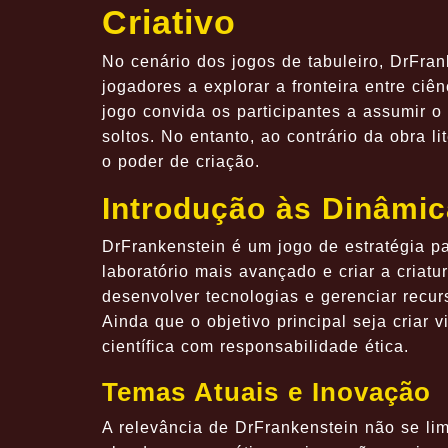
Criativo
No cenário dos jogos de tabuleiro, DrFra
jogadores a explorar a fronteira entre ciên
jogo convida os participantes a assumir o 
soltos. No entanto, ao contrário da obra 
o poder de criação.
Introdução às Dinâmi
DrFrankenstein é um jogo de estratégia p
laboratório mais avançado e criar a criat
desenvolver tecnologias e gerenciar recu
Ainda que o objetivo principal seja criar 
científica com responsabilidade ética.
Temas Atuais e Inovação
A relevância de DrFrankenstein não se li