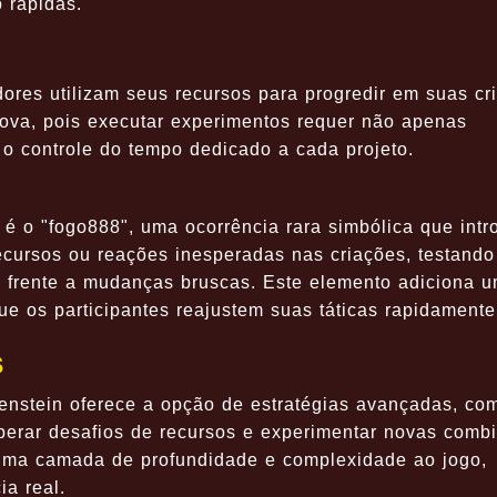
 rápidas.
ores utilizam seus recursos para progredir em suas cr
rova, pois executar experimentos requer não apenas
 o controle do tempo dedicado a cada projeto.
é o "fogo888", uma ocorrência rara simbólica que intr
ecursos ou reações inesperadas nas criações, testando
s frente a mudanças bruscas. Este elemento adiciona u
que os participantes reajustem suas táticas rapidamente
s
enstein oferece a opção de estratégias avançadas, co
perar desafios de recursos e experimentar novas comb
uma camada de profundidade e complexidade ao jogo,
ia real.