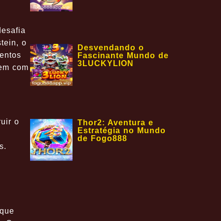
desafia
tein, o
Desvendando o
mentos
Fascinante Mundo de
3LUCKYLION
 vem com
uir o
Thor2: Aventura e
Estratégia no Mundo
de Fogo888
s.
 que