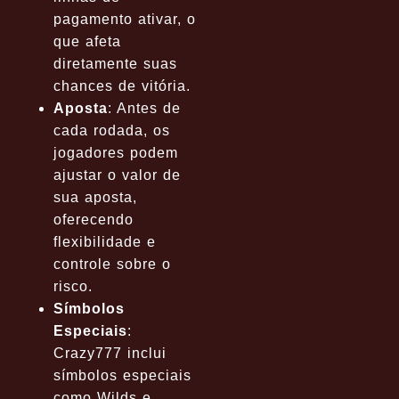
pagamento ativar, o
que afeta
diretamente suas
chances de vitória.
Aposta
: Antes de
cada rodada, os
jogadores podem
ajustar o valor de
sua aposta,
oferecendo
flexibilidade e
controle sobre o
risco.
Símbolos
Especiais
:
Crazy777 inclui
símbolos especiais
como Wilds e