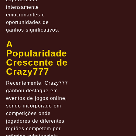
intensamente
emocionantes e
oportunidades de
ganhos significativos.
A
Popularidade
Crescente de
Crazy777
Recentemente, Crazy777
ganhou destaque em
eventos de jogos online,
sendo incorporado em
competições onde
jogadores de diferentes
regiões competem por