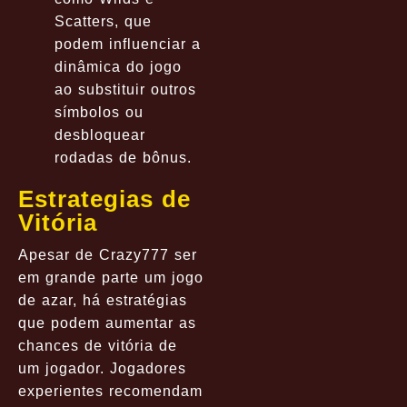
Scatters, que
podem influenciar a
dinâmica do jogo
ao substituir outros
símbolos ou
desbloquear
rodadas de bônus.
Estrategias de
Vitória
Apesar de Crazy777 ser
em grande parte um jogo
de azar, há estratégias
que podem aumentar as
chances de vitória de
um jogador. Jogadores
experientes recomendam