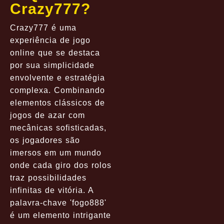
Crazy777?
Crazy777 é uma
experiência de jogo
online que se destaca
por sua simplicidade
envolvente e estratégia
complexa. Combinando
elementos clássicos de
jogos de azar com
mecânicas sofisticadas,
os jogadores são
imersos em um mundo
onde cada giro dos rolos
traz possibilidades
infinitas de vitória. A
palavra-chave 'fogo888'
é um elemento intrigante