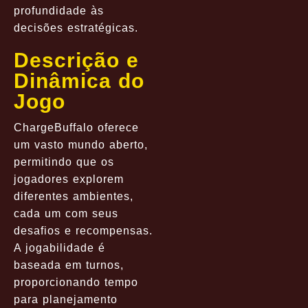
profundidade às
decisões estratégicas.
Descrição e
Dinâmica do
Jogo
ChargeBuffalo oferece
um vasto mundo aberto,
permitindo que os
jogadores explorem
diferentes ambientes,
cada um com seus
desafios e recompensas.
A jogabilidade é
baseada em turnos,
proporcionando tempo
para planejamento