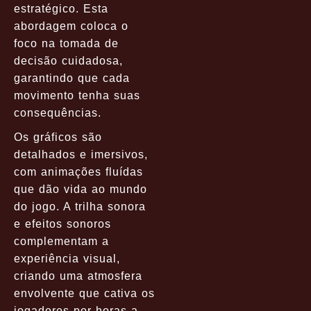
estratégico. Esta
abordagem coloca o
foco na tomada de
decisão cuidadosa,
garantindo que cada
movimento tenha suas
consequências.
Os gráficos são
detalhados e imersivos,
com animações fluídas
que dão vida ao mundo
do jogo. A trilha sonora
e efeitos sonoros
complementam a
experiência visual,
criando uma atmosfera
envolvente que cativa os
jogadores por horas a