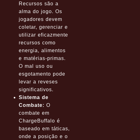
Recursos são a
alma do jogo. Os
jogadores devem
coletar, gerenciar e
utilizar eficazmente
recursos como
energia, alimentos
e matérias-primas.
O mal uso ou
esgotamento pode
levar a reveses
significativos.
Sistema de
Combate:
O
combate em
ChargeBuffalo é
baseado em táticas,
onde a posição e o