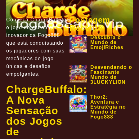
Postagem
Conheça ChargeBuffalo,
Recente
o jogo de estratégia
inovador da Fogo888
Descubra o
Mundo de
que está conquistando
EmojiRiches
os jogadores com suas
mecânicas de jogo
únicas e desafios
Desvendando o
Fascinante
empolgantes.
Mundo de
3LUCKYLION
ChargeBuffalo:
A Nova
Thor2:
Aventura e
Estratégia no
Sensação
Mundo de
Fogo888
dos Jogos
de