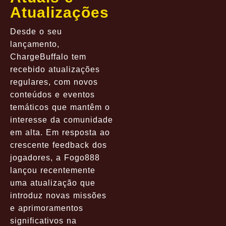
Atualizações
Desde o seu
lançamento,
ChargeBuffalo tem
recebido atualizações
regulares, com novos
conteúdos e eventos
temáticos que mantêm o
interesse da comunidade
em alta. Em resposta ao
crescente feedback dos
jogadores, a Fogo888
lançou recentemente
uma atualização que
introduz novas missões
e aprimoramentos
significativos na