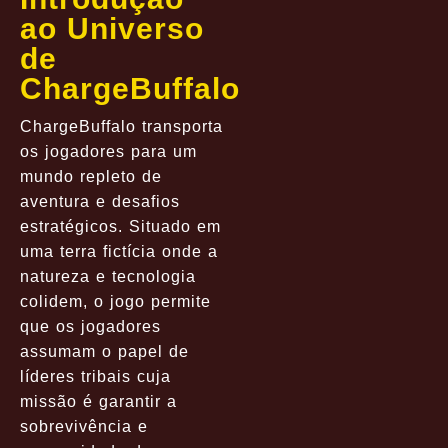
ao Universo
de
ChargeBuffalo
ChargeBuffalo transporta
os jogadores para um
mundo repleto de
aventura e desafios
estratégicos. Situado em
uma terra fictícia onde a
natureza e tecnologia
colidem, o jogo permite
que os jogadores
assumam o papel de
líderes tribais cuja
missão é garantir a
sobrevivência e