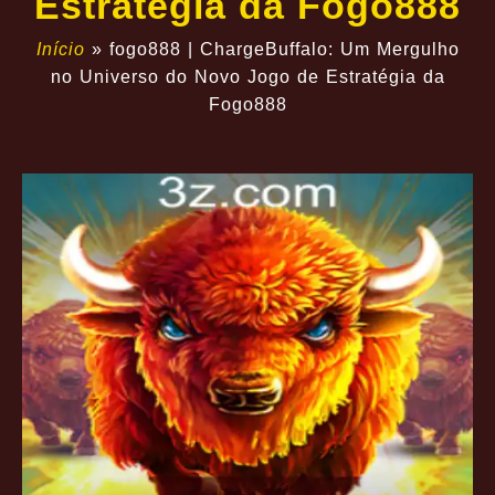
Estratégia da Fogo888
Início
»
fogo888 | ChargeBuffalo: Um Mergulho
no Universo do Novo Jogo de Estratégia da
Fogo888