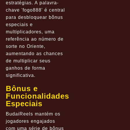
estratégias. A palavra-
chave 'fogo888' é central
para desbloquear bônus
especiais e
multiplicadores, uma
referência ao número de
sorte no Oriente,
aumentando as chances
de multiplicar seus
ganhos de forma
significativa.
Bônus e
Funcionalidades
Especiais
BudaiReels mantém os
jogadores engajados
com uma série de bônus