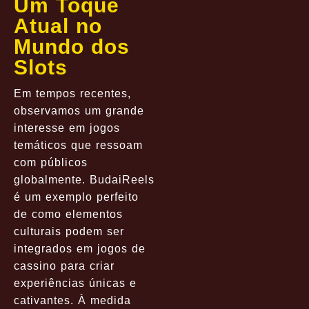
Um Toque
Atual no
Mundo dos
Slots
Em tempos recentes,
observamos um grande
interesse em jogos
temáticos que ressoam
com públicos
globalmente. BudaiReels
é um exemplo perfeito
de como elementos
culturais podem ser
integrados em jogos de
cassino para criar
experiências únicas e
cativantes. À medida