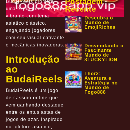
Postagem
BudaiReels promete
Recente
uma experiência de jogo
vibrante com tema
Descubra o
Mundo de
asiático clássico,
EmojiRiches
engajando jogadores
com seu visual cativante
e mecânicas inovadoras.
Desvendando o
Fascinante
Mundo de
Introdução
3LUCKYLION
ao
Thor2:
BudaiReels
Aventura e
Estratégia no
Mundo de
BudaiReels é um jogo
Fogo888
de cassino online que
vem ganhando destaque
entre os entusiastas de
jogos de azar. Inspirado
no folclore asiático,