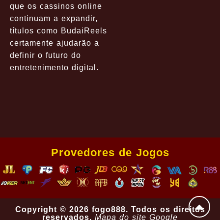
que os cassinos online
continuam a expandir,
títulos como BudaiReels
certamente ajudarão a
definir o futuro do
entretenimento digital.
Provedores de Jogos
Copyright © 2026 fogo888. Todos os direitos
reservados.
Mapa do site Google