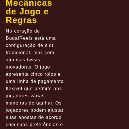
Mecânicas
de Jogo e
Regras
No coração de
BudaiReels está uma
configuração de slot
tradicional, mas com
algumas twists
inovadoras. O jogo
apresenta cinco rolos e
uma linha de pagamento
flexível que permite aos
jogadores várias
maneiras de ganhar. Os
jogadores podem ajustar
suas apostas de acordo
com suas preferências e