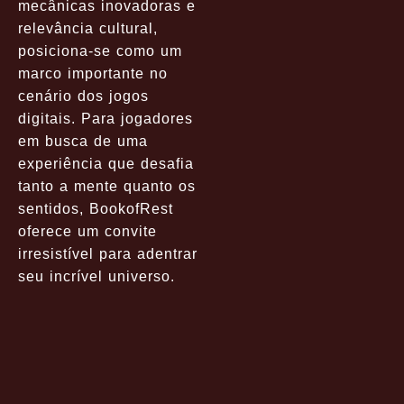
mecânicas inovadoras e
relevância cultural,
posiciona-se como um
marco importante no
cenário dos jogos
digitais. Para jogadores
em busca de uma
experiência que desafia
tanto a mente quanto os
sentidos, BookofRest
oferece um convite
irresistível para adentrar
seu incrível universo.