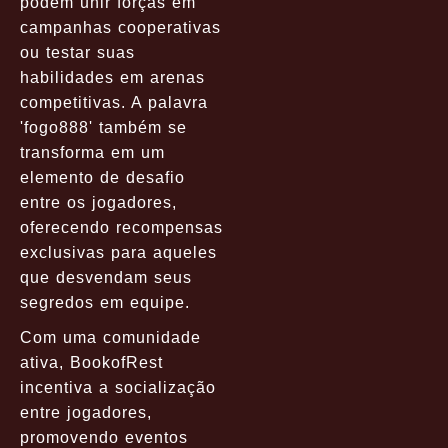
podem unir forças em
campanhas cooperativas
ou testar suas
habilidades em arenas
competitivas. A palavra
'fogo888' também se
transforma em um
elemento de desafio
entre os jogadores,
oferecendo recompensas
exclusivas para aqueles
que desvendam seus
segredos em equipe.
Com uma comunidade
ativa, BookofRest
incentiva a socialização
entre jogadores,
promovendo eventos