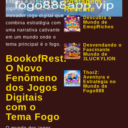
Postagem
Explore o universo do
Recente
jogo BookofRest, um
inovador jogo digital que
Descubra o
Mundo de
combina estratégia com
EmojiRiches
uma narrativa cativante
em um mundo onde o
tema principal é o fogo.
Desvendando o
Fascinante
Mundo de
BookofRest:
3LUCKYLION
O Novo
Thor2:
Fenômeno
Aventura e
Estratégia no
dos Jogos
Mundo de
Fogo888
Digitais
com o
Tema Fogo
O mundo dos jogos