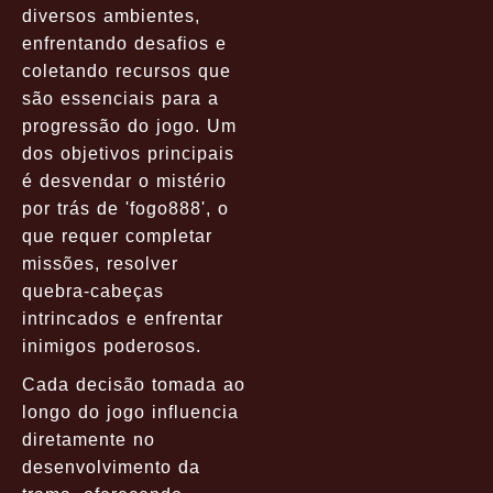
diversos ambientes,
enfrentando desafios e
coletando recursos que
são essenciais para a
progressão do jogo. Um
dos objetivos principais
é desvendar o mistério
por trás de 'fogo888', o
que requer completar
missões, resolver
quebra-cabeças
intrincados e enfrentar
inimigos poderosos.
Cada decisão tomada ao
longo do jogo influencia
diretamente no
desenvolvimento da