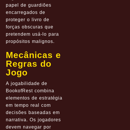
papel de guardiões
encarregados de
proteger o livro de
forças obscuras que
pretendem usá-lo para
propósitos malignos.
Mecânicas e
Regras do
Jogo
A jogabilidade de
BookofRest combina
elementos de estratégia
em tempo real com
decisões baseadas em
narrativa. Os jogadores
devem navegar por