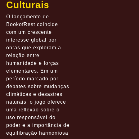
Culturais
O lançamento de
BookofRest coincide
com um crescente
interesse global por
obras que exploram a
relação entre
humanidade e forças
elementares. Em um
período marcado por
debates sobre mudanças
climáticas e desastres
naturais, o jogo oferece
uma reflexão sobre o
uso responsável do
poder e a importância de
equilibração harmoniosa