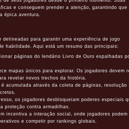
ão de seus jogadores desde o primeiro momento. Suas
áficas e conseguem prender a atenção, garantindo que
a épica aventura.
e delineadas para garantir uma experiência de jogo
 de habilidade. Aqui está um resumo das principais:
ionar páginas do lendário Livro de Ouro espalhadas p
ece mapas únicos para explorar. Os jogadores devem r
ra revelar novos trechos da história.
é acumulada através da coleta de páginas, resolução
cretos.
resso, os jogadores desbloqueiam poderes especiais 
a proteção contra armadilhas.
 incentiva a interação social, onde jogadores podem
erativos e competir por rankings globais.