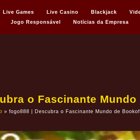
Live Games
Live Casino
Blackjack
Vid
Jogo Responsável
Notícias da Empresa
cubra o Fascinante Mundo
o
»
fogo888 | Descubra o Fascinante Mundo de Booko