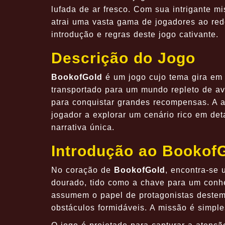
lufada de ar fresco. Com sua intrigante m
atrai uma vasta gama de jogadores ao red
introdução e regras deste jogo cativante.
Descrição do Jogo
BookofGold
é um jogo cujo tema gira em 
transportado para um mundo repleto de a
para conquistar grandes recompensas. A 
jogador a explorar um cenário rico em det
narrativa única.
Introdução ao Bookof
No coração de
BookofGold
, encontra-se 
dourado, tido como a chave para um conh
assumem o papel de protagonistas destemi
obstáculos formidáveis. A missão é simples