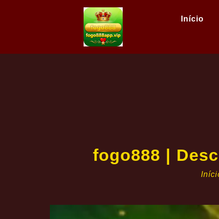
Início
fogo888 | Des
Iníci