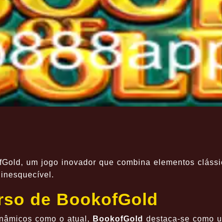
fGold, um jogo inovador que combina elementos clássi
inesquecível.
rso de BookofGold
inâmicos como o atual,
BookofGold
destaca-se como 