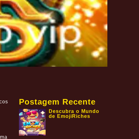
Postagem Recente
cos
Descubra o Mundo
de EmojiRiches
uma