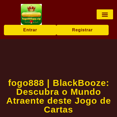
Video Game
Jogo Res
Notícias da Em
Entrar
Registrar
fogo888 | BlackBooze:
Descubra o Mundo
Atraente deste Jogo de
Cartas