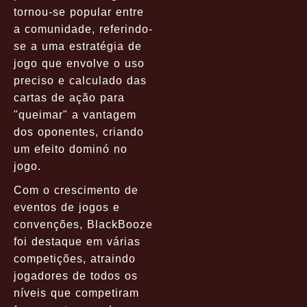
tornou-se popular entre
a comunidade, referindo-
se a uma estratégia de
jogo que envolve o uso
preciso e calculado das
cartas de ação para
"queimar" a vantagem
dos oponentes, criando
um efeito dominó no
jogo.
Com o crescimento de
eventos de jogos e
convenções, BlackBooze
foi destaque em várias
competições, atraindo
jogadores de todos os
níveis que competiram