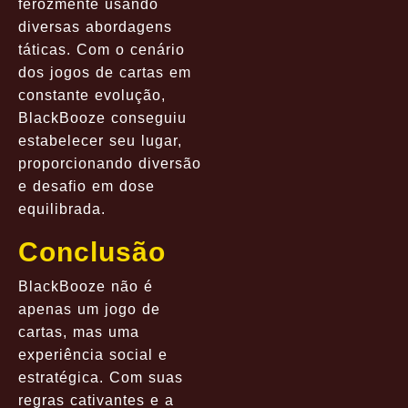
ferozmente usando
diversas abordagens
táticas. Com o cenário
dos jogos de cartas em
constante evolução,
BlackBooze conseguiu
estabelecer seu lugar,
proporcionando diversão
e desafio em dose
equilibrada.
Conclusão
BlackBooze não é
apenas um jogo de
cartas, mas uma
experiência social e
estratégica. Com suas
regras cativantes e a