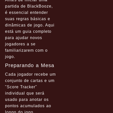
partida de BlackBooze,
é essencial entender
suas regras básicas e
dinâmicas de jogo. Aqui
está um guia completo
para ajudar novos
jogadores a se
familiarizarem com o
jogo.
Preparando a Mesa
Cada jogador recebe um
conjunto de cartas e um
"Score Tracker"
individual que será
usado para anotar os
pontos acumulados ao
longo do jogo.