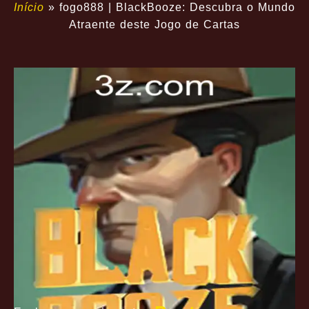
Início
»
fogo888 | BlackBooze: Descubra o Mundo
Atraente deste Jogo de Cartas