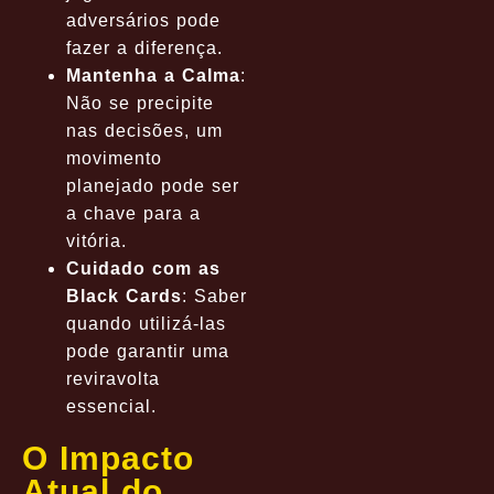
adversários pode
fazer a diferença.
Mantenha a Calma
:
Não se precipite
nas decisões, um
movimento
planejado pode ser
a chave para a
vitória.
Cuidado com as
Black Cards
: Saber
quando utilizá-las
pode garantir uma
reviravolta
essencial.
O Impacto
Atual do