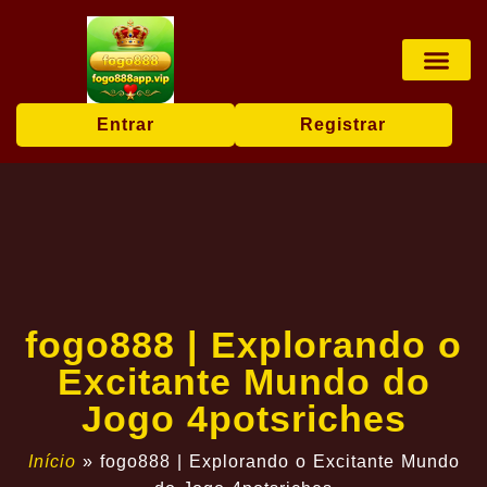
Video Game
Jogo Res
Notícias da Em
Entrar
Registrar
fogo888 | Explorando o
Excitante Mundo do
Jogo 4potsriches
Início
»
fogo888 | Explorando o Excitante Mundo