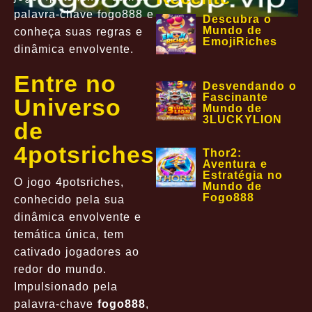
palavra-chave fogo888 e
Descubra o
Mundo de
conheça suas regras e
EmojiRiches
dinâmica envolvente.
Entre no
Desvendando o
Fascinante
Universo
Mundo de
3LUCKYLION
de
4potsriches
Thor2:
Aventura e
Estratégia no
O jogo 4potsriches,
Mundo de
Fogo888
conhecido pela sua
dinâmica envolvente e
temática única, tem
cativado jogadores ao
redor do mundo.
Impulsionado pela
palavra-chave
fogo888
,