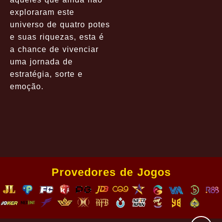
exploraram este
universo de quatro potes
e suas riquezas, esta é
a chance de vivenciar
uma jornada de
estratégia, sorte e
emoção.
Provedores de Jogos