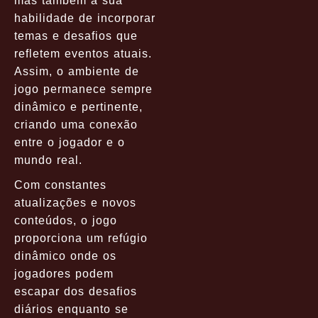
mas também à sua
habilidade de incorporar
temas e desafios que
refletem eventos atuais.
Assim, o ambiente de
jogo permanece sempre
dinâmico e pertinente,
criando uma conexão
entre o jogador e o
mundo real.
Com constantes
atualizações e novos
conteúdos, o jogo
proporciona um refúgio
dinâmico onde os
jogadores podem
escapar dos desafios
diários enquanto se