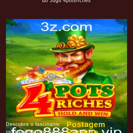
do Jogo 4potsriches
Postagem
Descubra o fascinante
Recente
jogo 4potsriches com a