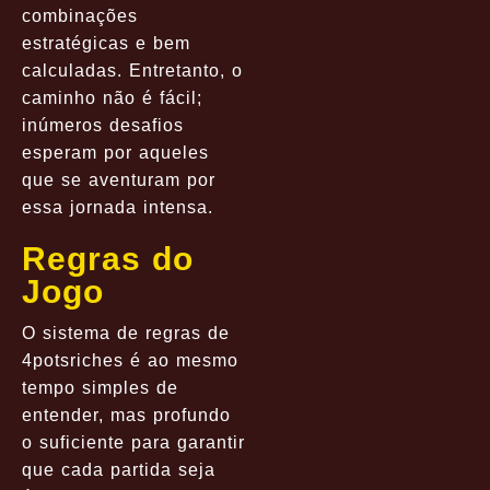
combinações
estratégicas e bem
calculadas. Entretanto, o
caminho não é fácil;
inúmeros desafios
esperam por aqueles
que se aventuram por
essa jornada intensa.
Regras do
Jogo
O sistema de regras de
4potsriches é ao mesmo
tempo simples de
entender, mas profundo
o suficiente para garantir
que cada partida seja