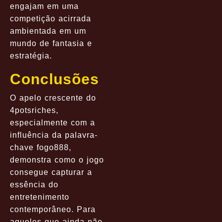
engajam em uma
competição acirrada
ambientada em um
mundo de fantasia e
estratégia.
Conclusões
O apelo crescente do
4potsriches,
especialmente com a
influência da palavra-
chave
fogo888
,
demonstra como o jogo
consegue capturar a
essência do
entretenimento
contemporâneo. Para
aqueles que ainda não