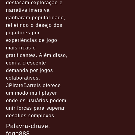
destacam exploração e
narrativa imersiva
ganharam popularidade,
refletindo o desejo dos
jogadores por
experiências de jogo
mais ricas e
gratificantes. Além disso,
com a crescente
demanda por jogos
colaborativos,
3PirateBarrels oferece
um modo multiplayer
onde os usuários podem
unir forças para superar
desafios complexos.
Palavra-chave:
fogo888