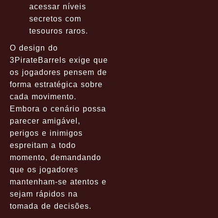
acessar níveis
secretos com
tesouros raros.
O design do
3PirateBarrels exige que
os jogadores pensem de
forma estratégica sobre
cada movimento.
Embora o cenário possa
parecer amigável,
perigos e inimigos
espreitam a todo
momento, demandando
que os jogadores
mantenham-se atentos e
sejam rápidos na
tomada de decisões.