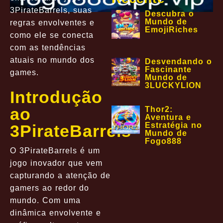
3PirateBarrels, suas
Descubra o
Mundo de
regras envolventes e
EmojiRiches
como ele se conecta
com as tendências
atuais no mundo dos
Desvendando o
Fascinante
games.
Mundo de
3LUCKYLION
Introdução
ao
Thor2:
Aventura e
Estratégia no
3PirateBarrels
Mundo de
Fogo888
O 3PirateBarrels é um
jogo inovador que vem
capturando a atenção de
gamers ao redor do
mundo. Com uma
dinâmica envolvente e