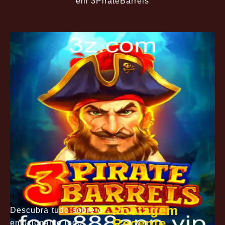
em 3PirateBarrels
Postagem
Descubra tudo sobre o
Recente
emocionante jogo