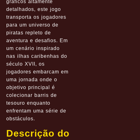
gráficos altamente
detalhados, este jogo
transporta os jogadores
para um universo de
piratas repleto de
aventura e desafios. Em
um cenário inspirado
nas ilhas caribenhas do
século XVII, os
jogadores embarcam em
uma jornada onde o
objetivo principal é
colecionar barris de
tesouro enquanto
enfrentam uma série de
obstáculos.
Descrição do