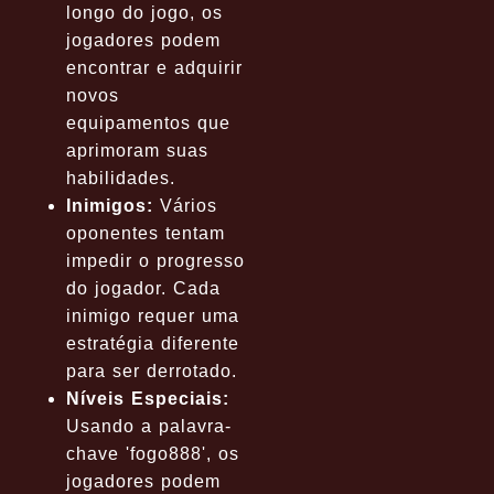
longo do jogo, os
jogadores podem
encontrar e adquirir
novos
equipamentos que
aprimoram suas
habilidades.
Inimigos:
Vários
oponentes tentam
impedir o progresso
do jogador. Cada
inimigo requer uma
estratégia diferente
para ser derrotado.
Níveis Especiais:
Usando a palavra-
chave 'fogo888', os
jogadores podem