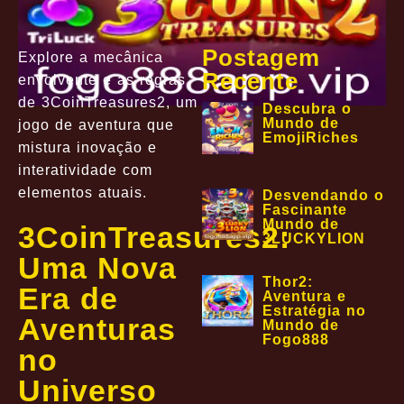
Postagem
Explore a mecânica
Recente
envolvente e as regras
de 3CoinTreasures2, um
Descubra o
Mundo de
jogo de aventura que
EmojiRiches
mistura inovação e
interatividade com
elementos atuais.
Desvendando o
Fascinante
Mundo de
3CoinTreasures2:
3LUCKYLION
Uma Nova
Thor2:
Era de
Aventura e
Estratégia no
Aventuras
Mundo de
Fogo888
no
Universo