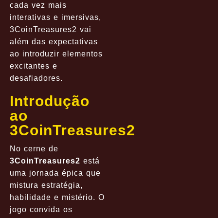
cada vez mais
interativas e imersivas,
3CoinTreasures2 vai
além das expectativas
ao introduzir elementos
excitantes e
desafiadores.
Introdução
ao
3CoinTreasures2
No cerne de
3CoinTreasures2
está
uma jornada épica que
mistura estratégia,
habilidade e mistério. O
jogo convida os