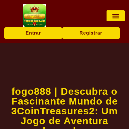
Video Game
Jogo Res
Notícias da Em
Entrar
Registrar
fogo888 | Descubra o
Fascinante Mundo de
3CoinTreasures2: Um
Jogo de Aventura