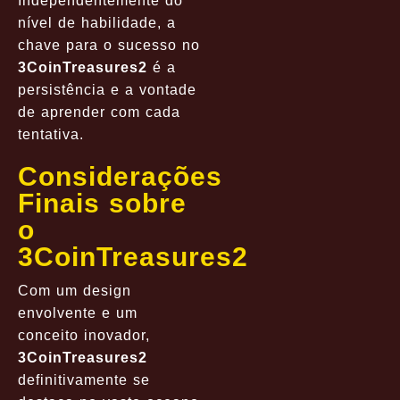
Independentemente do
nível de habilidade, a
chave para o sucesso no
3CoinTreasures2
é a
persistência e a vontade
de aprender com cada
tentativa.
Considerações
Finais sobre
o
3CoinTreasures2
Com um design
envolvente e um
conceito inovador,
3CoinTreasures2
definitivamente se