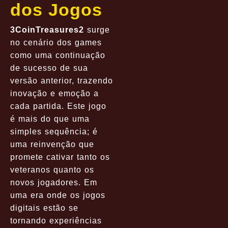
dos Jogos
3CoinTreasures2
surge
no cenário dos games
como uma continuação
de sucesso de sua
versão anterior, trazendo
inovação e emoção a
cada partida. Este jogo
é mais do que uma
simples sequência; é
uma reinvenção que
promete cativar tanto os
veteranos quanto os
novos jogadores. Em
uma era onde os jogos
digitais estão se
tornando experiências