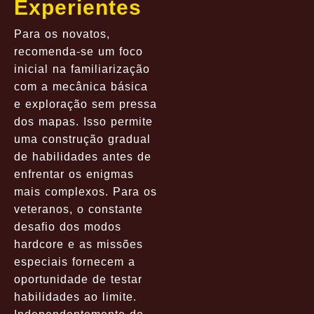
Experientes
Para os novatos,
recomenda-se um foco
inicial na familiarização
com a mecânica básica
e exploração sem pressa
dos mapas. Isso permite
uma construção gradual
de habilidades antes de
enfrentar os enigmas
mais complexos. Para os
veteranos, o constante
desafio dos modos
hardcore e as missões
especiais fornecem a
oportunidade de testar
habilidades ao limite.