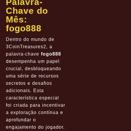
Palavra-
Chave do
Mês:
fogo888
Dentro do mundo de
3CoinTreasures2, a
palavra-chave
fogo888
desempenha um papel
crucial, desbloqueando
uma série de recursos
secretos e desafios
adicionais. Esta
característica especial
foi criada para incentivar
a exploração contínua e
aprofundar o
engajamento do jogador.