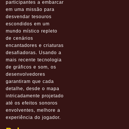
participantes a embarcar
em uma missão para
desvendar tesouros
escondidos em um
mundo místico repleto
de cenários
encantadores e criaturas
desafiadoras. Usando a
mais recente tecnologia
de gráficos e som, os
desenvolvedores
garantiram que cada
detalhe, desde o mapa
intricadamente projetado
até os efeitos sonoros
envolventes, melhore a
experiência do jogador.